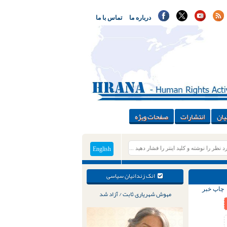
درباره ما
تماس با ما
یان
انتشارات
صفحات ویژه
English
انک زندانیان سیاسی
چاپ خبر
مهوش شهریاری ثابت / آزاد شد