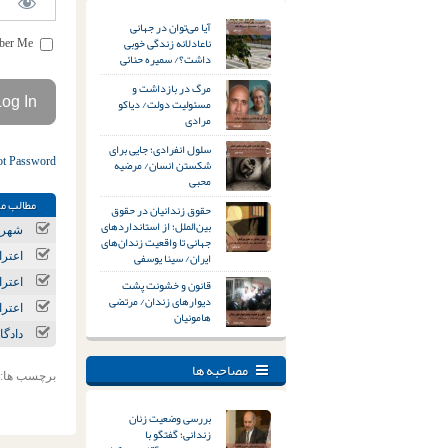
آیا می‌توان در جهانی
ناعادلانه زندگی خوبی
Remember Me
داشت؟/ سمیره حنائی
مرگ در بازداشت و
مسئولیت دولت/ دیاکو
مرادی
سلول انفرادی؛ جایی برای
ot Password
شکستن انسان/ مرضیه
محبی
مطالب مر
حقوق زندانیان در حقوق
بین‌الملل؛ از استانداردهای
شهریا
جهانی تا واقعیت زندان‌های
ایران/ سینا یوسفی
اعتراضات دی‌ما
قانون و خشونت پشت
اعتراضات دی‌ماه
دیوارهای زندان/ مرتضی
اعترا
هامونیان
دادگا
مصاحبه ها
برچسب ها:
بررسی وضعیت زنان
زندانی؛ گفتگو با