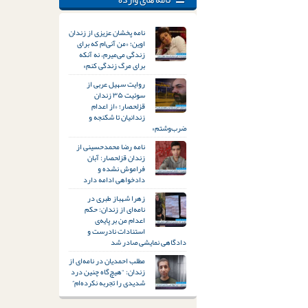
نامه پخشان عزیزی از زندان
اوین؛ «من آنی‌ام که برای
زندگی می‌میرم، نه آنکه
برای مرگ زندگی کنم»
روایت سهیل عربی از
سوئیت ۳۵ زندان
قزلحصار؛ «از اعدام
زندانیان تا شکنجه و
ضرب‌وشتم»
نامه رضا محمدحسینی از
زندان قزلحصار: آبان
فراموش نشده و
دادخواهی ادامه دارد
زهرا شهباز طبری در
نامه‌ای از زندان: حکم
اعدام من بر پایه‌ی
استنادات نادرست و
دادگاهی نمایشی صادر شد
مطلب احمدیان در نامه‌ای از
زندان: “هیچ‌گاه چنین درد
شدیدی را تجربه نکرده‌ام”