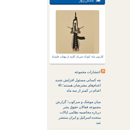
عکس روز
کارتون ماه: کودک-سرباز؛ کاری از مهتاب علینژاد
انتشارات مجموعه
چه کسانی مسئول افزایش شدید
اعدام‌های معترضان هستند؛ 40
اعدام در کمتر از سه ماه
میان موشک و سرکوب؛ گزارش
مجموعه فعالان حقوق بشر
درباره مخاصمه نظامی ایالات
متحده-اسرائیل و ایران منتشر
شد