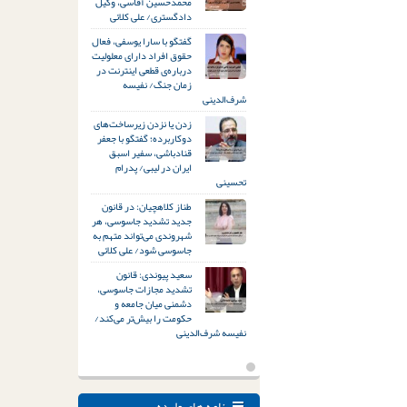
محمدحسین آقاسی، وکیل
دادگستری/ علی کلائی
گفتگو با سارا یوسفی، فعال
حقوق افراد دارای معلولیت
درباره‌ی قطعی اینترنت در
زمان جنگ/ نفیسه
شرف‌الدینی
زدن یا نزدن زیرساخت‌های
دوکاربرده؛ گفتگو با جعفر
قنادباشی، سفیر اسبق
ایران در لیبی/ پدرام
تحسینی
طناز کلاهچیان: در قانون
جدید تشدید جاسوسی، هر
شهروندی می‌تواند متهم به
جاسوسی شود/ علی کلائی
سعید پیوندی: قانون
تشدید مجازات جاسوسی،
دشمنی میان جامعه و
حکومت را بیش‌تر می‌کند/
نفیسه شرف‌الدینی
نامه های وارده