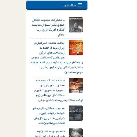
بیانیه ها
با مشارکت مجموعه فعالان
حقوق بشر؛ سئوال نماینده
کنگره آمریکا از وزارت
دفاع
ایالات متحده، اسرائیل و
ایران باید از حمله به
زیرساخت‌های انرژی
غیرنظامی که سلامت عمومی
را به خطر می‌اندازد، خودداری کنند: بیانیه
مشترک پزشکان برای حقوق بشر و
مجموعه فعالان
بیانیه مشترک «مجموعه
فعالان»، «ایروارز» و
«سیویک»: ضرورت فوری
حفاظت از غیرنظامیان و
توقف حملات به زیرساخت‌های حیاتی
مجموعه فعالان حقوق بشر
خواستار توقف فوری
درگیری‌ها در پی افزایش
تلفات غیرنظامیان شد
نامه مجموعه فعالان به
شورای حقوق بشر؛ آنچه