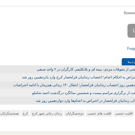
Forg
تـبط
 از معوقات مزدی، بیمه ای و بلاتکلیفی کارگران در ۲ واحد صنفی
تراض به احکام اعدام؛ اعتصاب زندانیان قزلحصار کرج وارد پانزدهمین روز شد
ن روز اعتصاب زندانیان قزلحصار؛ انتقال ۱۴۰ زندانی همزمان با ادامه اعتراضات
عت از برگزاری مراسم بیست و ششمین سالگرد درگذشت احمد شاملو
ب زندانیان قزلحصار در اعتراض به اعدام‌ها وارد دوازدهمین روز شد
اقلیت جنسی
اقلیت های جنسی
دوجنسگرایان
زندان رجایی شهر کرج
کرج
همجنسگرایان