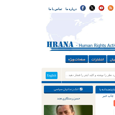
درباره ما
تماس با ما
یان
انتشارات
صفحات ویژه
English
یتمندانه با
انک زندانیان سیاسی
چاپ خبر
حسن رستگاری مجد