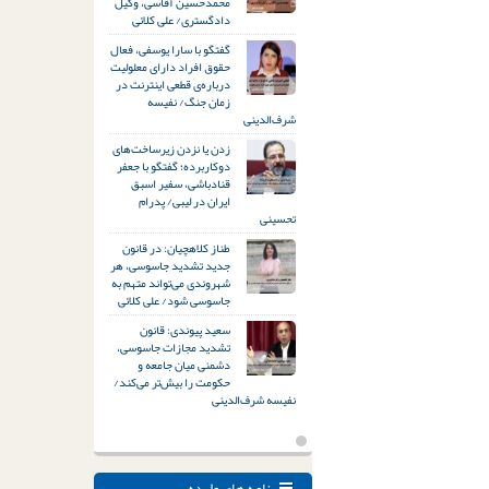
محمدحسین آقاسی، وکیل
دادگستری/ علی کلائی
گفتگو با سارا یوسفی، فعال
حقوق افراد دارای معلولیت
درباره‌ی قطعی اینترنت در
زمان جنگ/ نفیسه
شرف‌الدینی
زدن یا نزدن زیرساخت‌های
دوکاربرده؛ گفتگو با جعفر
قنادباشی، سفیر اسبق
ایران در لیبی/ پدرام
تحسینی
طناز کلاهچیان: در قانون
جدید تشدید جاسوسی، هر
شهروندی می‌تواند متهم به
جاسوسی شود/ علی کلائی
سعید پیوندی: قانون
تشدید مجازات جاسوسی،
دشمنی میان جامعه و
حکومت را بیش‌تر می‌کند/
نفیسه شرف‌الدینی
نامه های وارده