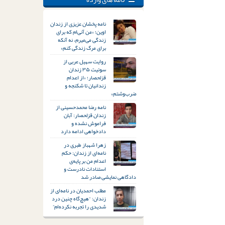
نامه پخشان عزیزی از زندان
اوین؛ «من آنی‌ام که برای
زندگی می‌میرم، نه آنکه
برای مرگ زندگی کنم»
روایت سهیل عربی از
سوئیت ۳۵ زندان
قزلحصار؛ «از اعدام
زندانیان تا شکنجه و
ضرب‌وشتم»
نامه رضا محمدحسینی از
زندان قزلحصار: آبان
فراموش نشده و
دادخواهی ادامه دارد
زهرا شهباز طبری در
نامه‌ای از زندان: حکم
اعدام من بر پایه‌ی
استنادات نادرست و
دادگاهی نمایشی صادر شد
مطلب احمدیان در نامه‌ای از
زندان: “هیچ‌گاه چنین درد
شدیدی را تجربه نکرده‌ام”