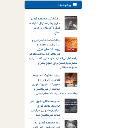
بیانیه ها
با مشارکت مجموعه فعالان
حقوق بشر؛ سئوال نماینده
کنگره آمریکا از وزارت
دفاع
ایالات متحده، اسرائیل و
ایران باید از حمله به
زیرساخت‌های انرژی
غیرنظامی که سلامت عمومی
را به خطر می‌اندازد، خودداری کنند: بیانیه
مشترک پزشکان برای حقوق بشر و
مجموعه فعالان
بیانیه مشترک «مجموعه
فعالان»، «ایروارز» و
«سیویک»: ضرورت فوری
حفاظت از غیرنظامیان و
توقف حملات به زیرساخت‌های حیاتی
مجموعه فعالان حقوق بشر
خواستار توقف فوری
درگیری‌ها در پی افزایش
تلفات غیرنظامیان شد
نامه مجموعه فعالان به
شورای حقوق بشر؛ آنچه