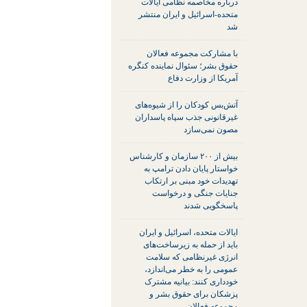
درباره مخاصمه نظامی ایالات
متحده-اسرائیل و ایران منتشر
شد
با مشارکت مجموعه فعالان
حقوق بشر؛ سئوال نماینده کنگره
آمریکا از وزارت دفاع
آتش‌بس کودکان را از شیوه‌های
غیرقانونی جذب سپاه پاسداران
مصون نمی‌سازد
بیش از ۲۰۰ سازمان و کارشناس
خواستار پایان دادن ترامپ به
تهدیدات خود مبنی بر ارتکاب
جنایات جنگی و درخواست
پاسخگویی شدند
ایالات متحده، اسرائیل و ایران
باید از حمله به زیرساخت‌های
انرژی غیرنظامی که سلامت
عمومی را به خطر می‌اندازد،
خودداری کنند: بیانیه مشترک
پزشکان برای حقوق بشر و
مجموعه فعالان