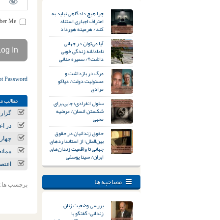
چرا هیچ دادگاهی نباید به
اعتراف اجباری استناد
Remember Me
کند/ هرمینه هورداد
آیا می‌توان در جهانی
ناعادلانه زندگی خوبی
داشت؟/ سمیره حنائی
مرگ در بازداشت و
ot Password
مسئولیت دولت/ دیاکو
مرادی
مطالب مر
سلول انفرادی؛ جایی برای
شکستن انسان/ مرضیه
گزارشی
محبی
در اع
حقوق زندانیان در حقوق
چهاردهمی
بین‌الملل؛ از استانداردهای
جهانی تا واقعیت زندان‌های
ممان
ایران/ سینا یوسفی
اعتصا
مصاحبه ها
برچسب ها:
بررسی وضعیت زنان
زندانی؛ گفتگو با