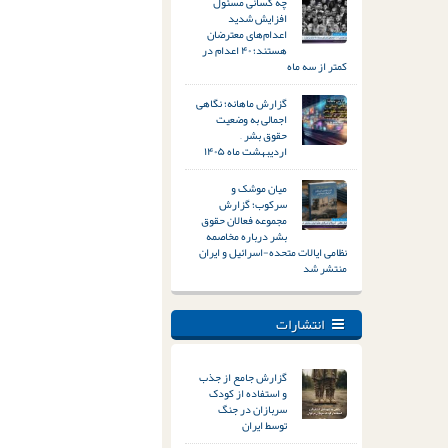
چه کسانی مسئول
افزایش شدید
اعدام‌های معترضان
هستند؛ ۴۰ اعدام در
کمتر از سه ماه
گزارش ماهانه؛ نگاهی
اجمالی به وضعیت
حقوق بشر –
اردیبهشت ماه ۱۴۰۵
میان موشک و
سرکوب؛ گزارش
مجموعه فعالان حقوق
بشر درباره مخاصمه
نظامی ایالات متحده-اسرائیل و ایران
منتشر شد
انتشارات
گزارش جامع از جذب
و استفاده از کودک
سربازان در جنگ
توسط ایران