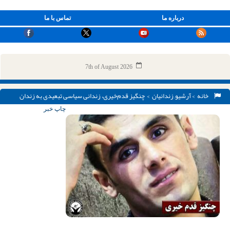
درباره ما
تماس با ما
7th of August 2026
خانه
>
آرشیو
,
زندانیان
> چنگیز قدم‌خیری، زندانی سیاسی تبعیدی به زندان
مسجدسلیمان منتقل شد
چاپ خبر