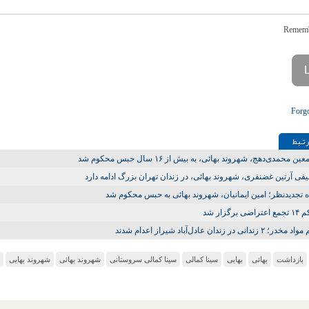
Forg
تـبط
ین محمدی‌دهج، شهروند بهائی، به بیش از ۱۶ سال حبس محکوم شد
لیفی آرتین غضنفری، شهروند بهائی، در زندان تهران بزرگ ادامه دارد
ه تجدیدنظر؛ امین ایمانیان، شهروند بهائی به حبس محکوم شد
ی برگزار شد
۲ زندانی در زندان عادل‌آباد شیراز اعدام شدند
بازداشت
بهائی
بهایی
سینا کمالی
سینا کمالی سروستانی
شهروند بهائی
شهروند بهایی