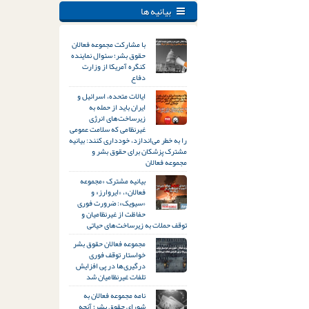
بیانیه ها
با مشارکت مجموعه فعالان
حقوق بشر؛ سئوال نماینده
کنگره آمریکا از وزارت
دفاع
ایالات متحده، اسرائیل و
ایران باید از حمله به
زیرساخت‌های انرژی
غیرنظامی که سلامت عمومی
را به خطر می‌اندازد، خودداری کنند: بیانیه
مشترک پزشکان برای حقوق بشر و
مجموعه فعالان
بیانیه مشترک «مجموعه
فعالان»، «ایروارز» و
«سیویک»: ضرورت فوری
حفاظت از غیرنظامیان و
توقف حملات به زیرساخت‌های حیاتی
مجموعه فعالان حقوق بشر
خواستار توقف فوری
درگیری‌ها در پی افزایش
تلفات غیرنظامیان شد
نامه مجموعه فعالان به
شورای حقوق بشر؛ آنچه