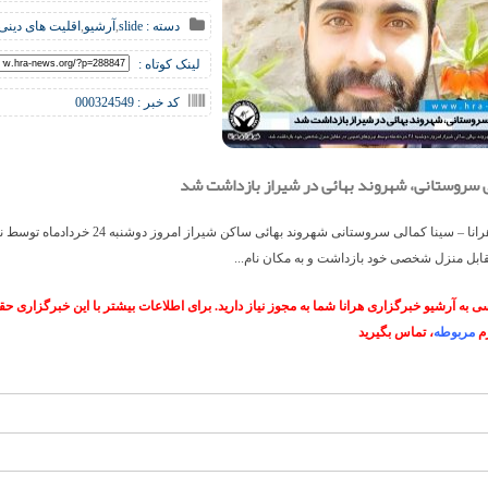
دسته :
slide
,
آرشیو
,
اقلیت های دینی
لینک کوتاه :
کد خبر : 000324549
ى سروستانی، شهروند بهائی در شیراز بازداشت شد
خبرگزاری هرانا – سينا كمالى سروستانی شهروند بهائی ساکن شیراز امروز دو
قابل منزل شخصی خود بازداشت و به مکان نام...
 به آرشیو خبرگزاری هرانا شما به مجوز نیاز دارید. برای اطلاعات بیشتر با این خبرگزاری 
م
مربوطه
، تماس بگیرید