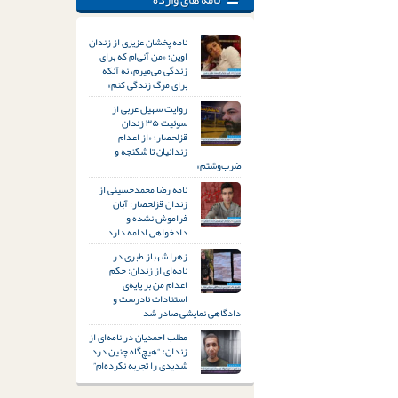
نامه پخشان عزیزی از زندان
اوین؛ «من آنی‌ام که برای
زندگی می‌میرم، نه آنکه
برای مرگ زندگی کنم»
روایت سهیل عربی از
سوئیت ۳۵ زندان
قزلحصار؛ «از اعدام
زندانیان تا شکنجه و
ضرب‌وشتم»
نامه رضا محمدحسینی از
زندان قزلحصار: آبان
فراموش نشده و
دادخواهی ادامه دارد
زهرا شهباز طبری در
نامه‌ای از زندان: حکم
اعدام من بر پایه‌ی
استنادات نادرست و
دادگاهی نمایشی صادر شد
مطلب احمدیان در نامه‌ای از
زندان: “هیچ‌گاه چنین درد
شدیدی را تجربه نکرده‌ام”