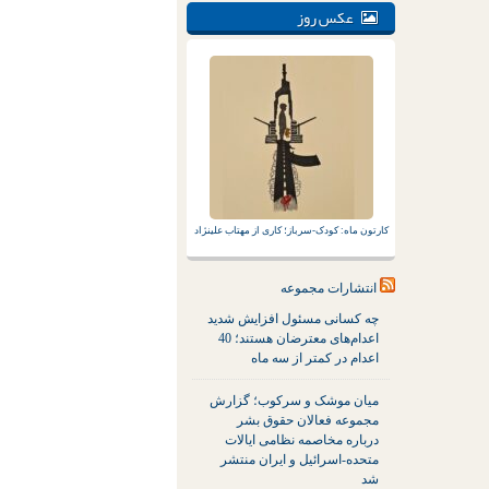
عکس روز
کارتون ماه: کودک-سرباز؛ کاری از مهتاب علینژاد
انتشارات مجموعه
چه کسانی مسئول افزایش شدید
اعدام‌های معترضان هستند؛ 40
اعدام در کمتر از سه ماه
میان موشک و سرکوب؛ گزارش
مجموعه فعالان حقوق بشر
درباره مخاصمه نظامی ایالات
متحده-اسرائیل و ایران منتشر
شد