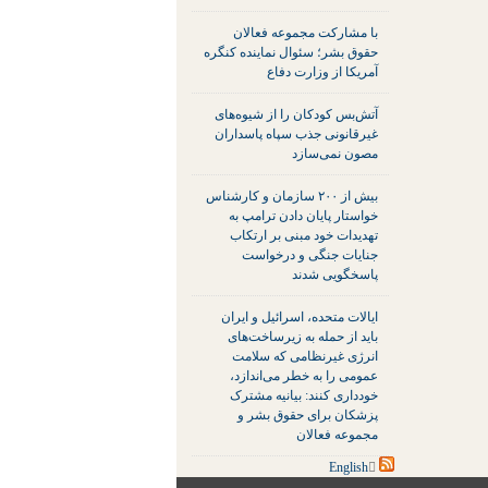
با مشارکت مجموعه فعالان
حقوق بشر؛ سئوال نماینده کنگره
آمریکا از وزارت دفاع
آتش‌بس کودکان را از شیوه‌های
غیرقانونی جذب سپاه پاسداران
مصون نمی‌سازد
بیش از ۲۰۰ سازمان و کارشناس
خواستار پایان دادن ترامپ به
تهدیدات خود مبنی بر ارتکاب
جنایات جنگی و درخواست
پاسخگویی شدند
ایالات متحده، اسرائیل و ایران
باید از حمله به زیرساخت‌های
انرژی غیرنظامی که سلامت
عمومی را به خطر می‌اندازد،
خودداری کنند: بیانیه مشترک
پزشکان برای حقوق بشر و
مجموعه فعالان