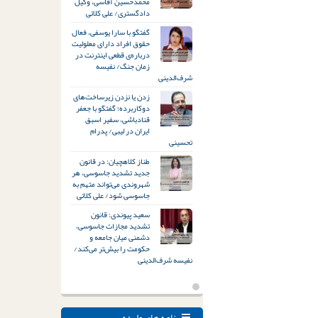
محمدحسین آقاسی، وکیل
دادگستری/ علی کلائی
گفتگو با سارا یوسفی، فعال
حقوق افراد دارای معلولیت
درباره‌ی قطعی اینترنت در
زمان جنگ/ نفیسه
شرف‌الدینی
زدن یا نزدن زیرساخت‌های
دوکاربرده؛ گفتگو با جعفر
قنادباشی، سفیر اسبق
ایران در لیبی/ پدرام
تحسینی
طناز کلاهچیان: در قانون
جدید تشدید جاسوسی، هر
شهروندی می‌تواند متهم به
جاسوسی شود/ علی کلائی
سعید پیوندی: قانون
تشدید مجازات جاسوسی،
دشمنی میان جامعه و
حکومت را بیش‌تر می‌کند/
نفیسه شرف‌الدینی
نامه های وارده