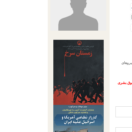
شنبه 24 خردادماه توسط نیروهای
حقوق بشری