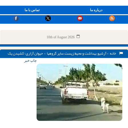
درباره ما
تماس با ما
10th of August 2026
خانه
>
آرشیو
,
بهداشت و محیط زیست
,
سایر گروهها
> حیوان آزاری؛ کشیدن یک
قلاده سگ با وانت در تهران
چاپ خبر