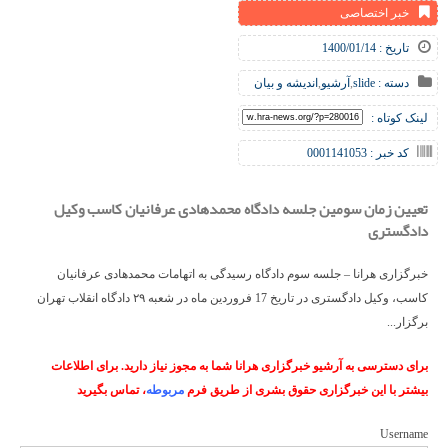
خبر اختصاصی
تاریخ : 1400/01/14
دسته :
slide
,
آرشیو
,
اندیشه و بیان
لینک کوتاه :
کد خبر : 0001141053
تعیین زمان سومین جلسه دادگاه محمدهادی عرفانیان کاسب وکیل
دادگستری
خبرگزاری هرانا – جلسه سوم دادگاه رسیدگی به اتهامات محمدهادی عرفانیان
کاسب، وکیل دادگستری در تاریخ 17 فروردین ماه در شعبه ۲۹ دادگاه انقلاب تهران
برگزار...
برای دسترسی به آرشیو خبرگزاری هرانا شما به مجوز نیاز دارید. برای اطلاعات
بیشتر با این خبرگزاری حقوق بشری از طریق فرم
مربوطه
، تماس بگیرید
Username