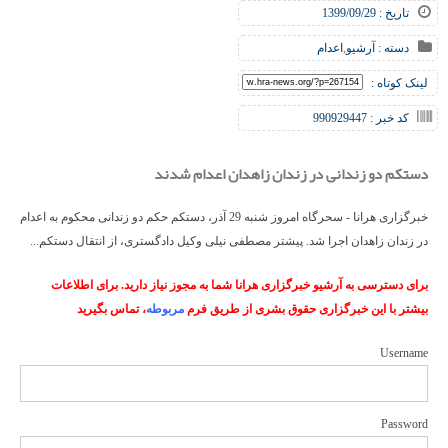
تاریخ : 1399/09/29
دسته :
آرشیو
,
اعدام
لینک کوتاه :
کد خبر : 990929447
دستکم دو زندانی در زندان زاهدان اعدام شدند
خبرگزاری هرانا - سحرگاه امروز شنبه 29 آذر، دستکم حکم دو زندانی محکوم به اعدام
در زندان زاهدان اجرا شد. پیشتر مصطفی نیلی وکیل دادگستری، از انتقال دستکم...
برای دسترسی به آرشیو خبرگزاری هرانا شما به مجوز نیاز دارید. برای اطلاعات
بیشتر با این خبرگزاری حقوق بشری از طریق فرم
مربوطه
، تماس بگیرید
Username
Password