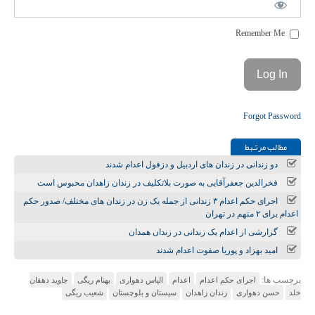
Remember Me
Forgot Password
مطالب مرتـبط
دو زندانی در زندان های اردبیل و دزفول اعدام شدند
فخرالدین جعفرآقایی به صورت بلاتکلیف در زندان زاهدان محبوس است
اجرای حکم اعدام ۳ زندانی از جمله یک زن در زندان‌ های مختلف/ صدور حکم
اعدام برای ۲ متهم در تهران
گزارشی از اعدام یک زندانی در زندان همدان
امید بهزاد و پوریا صفوت اعدام شدند
برچسب ها:
اجرای حکم اعدام
اعدام
الیاس دهواری
بهنام ریگی
جاوید دهقان
خلد
حسن دهواری
زندان زاهدان
سیستان و بلوچستان
شعیب ریگی