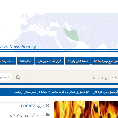
مواضع و بیانیه ها
نامه های وارده
گزارشات دوره ای
کتابخانه
بانک زندان
6th of August 2026
آرشیو
,
زنان
,
کودکان
> خودسوزی منجر به فوت دختر ۱۷ ساله در شهرستان ارومیه
تاریخ : 1399/09/22
دسته :
آرشیو
,
زنان
,
کودکان