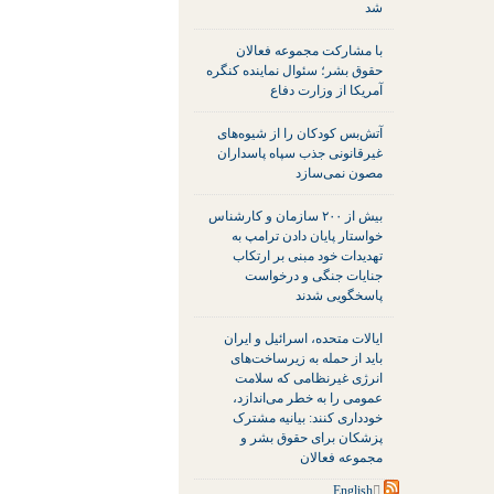
شد
با مشارکت مجموعه فعالان
حقوق بشر؛ سئوال نماینده کنگره
آمریکا از وزارت دفاع
آتش‌بس کودکان را از شیوه‌های
غیرقانونی جذب سپاه پاسداران
مصون نمی‌سازد
بیش از ۲۰۰ سازمان و کارشناس
خواستار پایان دادن ترامپ به
تهدیدات خود مبنی بر ارتکاب
جنایات جنگی و درخواست
پاسخگویی شدند
ایالات متحده، اسرائیل و ایران
باید از حمله به زیرساخت‌های
انرژی غیرنظامی که سلامت
عمومی را به خطر می‌اندازد،
خودداری کنند: بیانیه مشترک
پزشکان برای حقوق بشر و
مجموعه فعالان