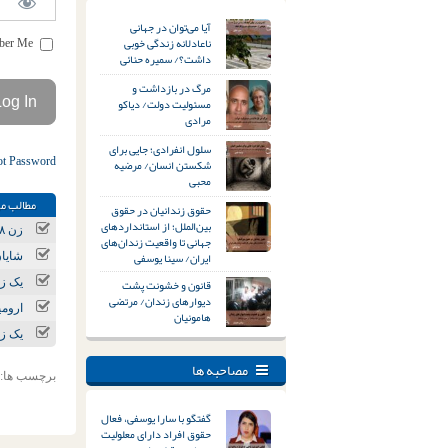
آیا می‌توان در جهانی
ناعادلانه زندگی خوبی
Remember Me
داشت؟/ سمیره حنائی
مرگ در بازداشت و
مسئولیت دولت/ دیاکو
مرادی
سلول انفرادی؛ جایی برای
ot Password
شکستن انسان/ مرضیه
محبی
مطالب مر
حقوق زندانیان در حقوق
بین‌الملل؛ از استانداردهای
زن ۱۸ ساله و قربانی کودک‌همسری در پی خودسوزی جان باخت
جهانی تا واقعیت زندان‌های
ایران/ سینا یوسفی
شایا
قانون و خشونت پشت
یک زندان
دیوارهای زندان/ مرتضی
ارومی
هامونیان
یک زن
مصاحبه ها
برچسب ها:
گفتگو با سارا یوسفی، فعال
حقوق افراد دارای معلولیت