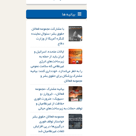
بیانیه ها
با مشارکت مجموعه فعالان
حقوق بشر؛ سئوال نماینده
کنگره آمریکا از وزارت
دفاع
ایالات متحده، اسرائیل و
ایران باید از حمله به
زیرساخت‌های انرژی
غیرنظامی که سلامت عمومی
را به خطر می‌اندازد، خودداری کنند: بیانیه
مشترک پزشکان برای حقوق بشر و
مجموعه فعالان
بیانیه مشترک «مجموعه
فعالان»، «ایروارز» و
«سیویک»: ضرورت فوری
حفاظت از غیرنظامیان و
توقف حملات به زیرساخت‌های حیاتی
مجموعه فعالان حقوق بشر
خواستار توقف فوری
درگیری‌ها در پی افزایش
تلفات غیرنظامیان شد