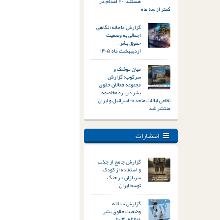
هستند؛ ۴۰ اعدام در
کمتر از سه ماه
گزارش ماهانه؛ نگاهی
اجمالی به وضعیت
حقوق بشر –
اردیبهشت ماه ۱۴۰۵
میان موشک و
سرکوب؛ گزارش
مجموعه فعالان حقوق
بشر درباره مخاصمه
نظامی ایالات متحده-اسرائیل و ایران
منتشر شد
انتشارات
گزارش جامع از جذب
و استفاده از کودک
سربازان در جنگ
توسط ایران
گزارش سالانه
وضعیت حقوق بشر
&#۸۲۱۱; ۲۰۱۴