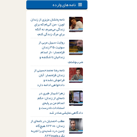
نامه های وارده
نامه پخشان عزیزی از زندان
اوین؛ «من آنی‌ام که برای
زندگی می‌میرم، نه آنکه
برای مرگ زندگی کنم»
روایت سهیل عربی از
سوئیت ۳۵ زندان
قزلحصار؛ «از اعدام
زندانیان تا شکنجه و
ضرب‌وشتم»
نامه رضا محمدحسینی از
زندان قزلحصار: آبان
فراموش نشده و
دادخواهی ادامه دارد
زهرا شهباز طبری در
نامه‌ای از زندان: حکم
اعدام من بر پایه‌ی
استنادات نادرست و
دادگاهی نمایشی صادر شد
مطلب احمدیان در نامه‌ای از
زندان: &#۸۲۲۰;هیچ‌گاه
چنین درد شدیدی را تجربه
نکرده‌ام&#۸۲۲۱;