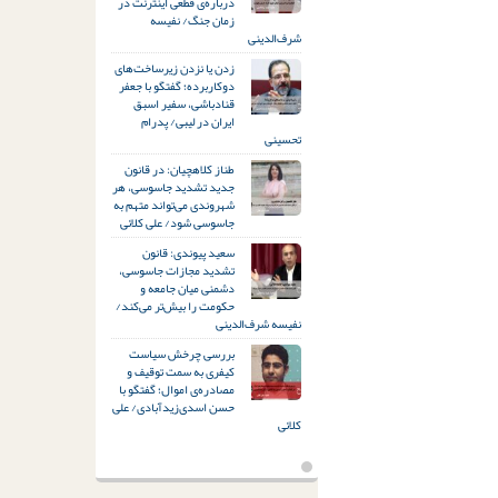
درباره‌ی قطعی اینترنت در
زمان جنگ/ نفیسه
شرف‌الدینی
زدن یا نزدن زیرساخت‌های
دوکاربرده؛ گفتگو با جعفر
قنادباشی، سفیر اسبق
ایران در لیبی/ پدرام
تحسینی
طناز کلاهچیان: در قانون
جدید تشدید جاسوسی، هر
شهروندی می‌تواند متهم به
جاسوسی شود/ علی کلائی
سعید پیوندی: قانون
تشدید مجازات جاسوسی،
دشمنی میان جامعه و
حکومت را بیش‌تر می‌کند/
نفیسه شرف‌الدینی
بررسی چرخش سیاست
کیفری به سمت توقیف و
مصادره‌ی اموال؛ گفتگو با
حسن اسدی‌زیدآبادی/ علی
کلائی