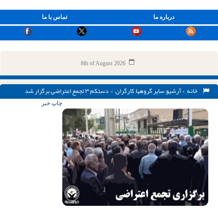
درباره ما
تماس با ما
8th of August 2026
خانه
>
آرشیو
,
سایر گروهها
,
کارگران
> دستکم ۳ تجمع اعتراضی برگزار شد
چاپ خبر