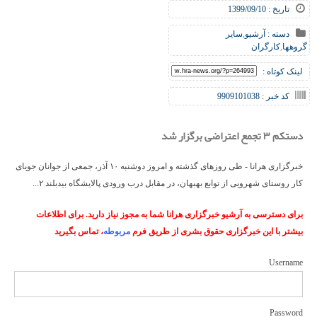
تاریخ : 1399/09/10
دسته :
آرشیو
,
سایر
گروهها
,
کارگران
لینک کوتاه :
کد خبر : 9909101038
دستکم ۳ تجمع اعتراضی برگزار شد
خبرگزاری هرانا - طی روزهای گذشته و امروز دوشنبه ۱۰ آذر، جمعی از جوانان جویای
کار روستای شهرویی از توابع بهبهان، در مقابل درب ورودی پالایشگاه بیدبلند ۲...
برای دسترسی به آرشیو خبرگزاری هرانا شما به مجوز نیاز دارید. برای اطلاعات
بیشتر با این خبرگزاری حقوق بشری از طریق فرم
مربوطه
، تماس بگیرید
Username
Password