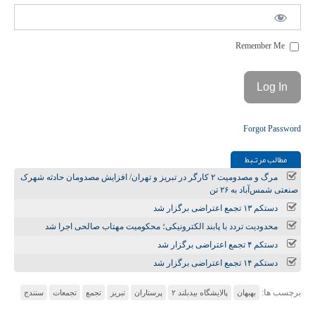
Remember Me
Forgot Password
مطالب مرتـبط
مرگ و مصدومیت ۲ کارگر در تبریز و تهران/ افزایش مصدومان حادثه شهرک
صنعتی شمس‌آباد به ۲۶ تن
دستکم ۱۳ تجمع اعتراضی برگزار شد
محدودیت تردد با پابند الکترونیکی؛ محکومیت مهتاب صالحی اجرا شد
دستکم ۴ تجمع اعتراضی برگزار شد
دستکم ۱۴ تجمع اعتراضی برگزار شد
برچسب ها:
بهبهان
پالایشگاه بیدبلند ۲
پرستاران
تبریز
تجمع
تجمعات
سنندج