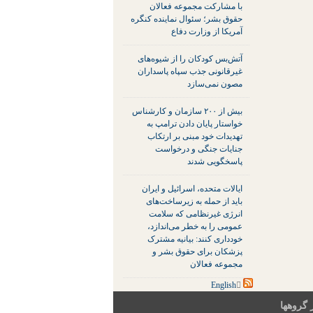
با مشارکت مجموعه فعالان
حقوق بشر؛ سئوال نماینده کنگره
آمریکا از وزارت دفاع
آتش‌بس کودکان را از شیوه‌های
غیرقانونی جذب سپاه پاسداران
مصون نمی‌سازد
بیش از ۲۰۰ سازمان و کارشناس
خواستار پایان دادن ترامپ به
تهدیدات خود مبنی بر ارتکاب
جنایات جنگی و درخواست
پاسخگویی شدند
ایالات متحده، اسرائیل و ایران
باید از حمله به زیرساخت‌های
انرژی غیرنظامی که سلامت
عمومی را به خطر می‌اندازد،
خودداری کنند: بیانیه مشترک
پزشکان برای حقوق بشر و
مجموعه فعالان
 گروهها