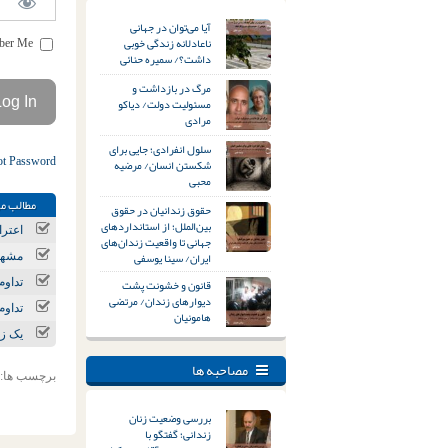
آیا می‌توان در جهانی
ناعادلانه زندگی خوبی
Remember Me
داشت؟/ سمیره حنائی
مرگ در بازداشت و
مسئولیت دولت/ دیاکو
مرادی
سلول انفرادی؛ جایی برای
ot Password
شکستن انسان/ مرضیه
محبی
مطالب مر
حقوق زندانیان در حقوق
بین‌الملل؛ از استانداردهای
اعتراضات دی‌ما
جهانی تا واقعیت زندان‌های
ایران/ سینا یوسفی
مشهد؛ ۲۰ برابر شدن پلمب واحدهای صنف
قانون و خشونت پشت
تداوم
دیوارهای زندان/ مرتضی
تداوم
هامونیان
یک ز
مصاحبه ها
برچسب ها:
بررسی وضعیت زنان
زندانی؛ گفتگو با