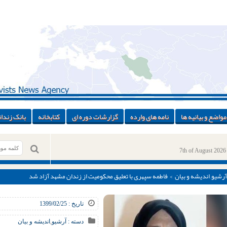
مواضع و بیانیه ها
نامه های وارده
گزارشات دوره ای
کتابخانه
بانک زندان
7th of August 2026
آرشیو
,
اندیشه و بیان
> فاطمه سپهری با تعلیق محکومیت از زندان مشهد آزاد شد
تاریخ : 1399/02/25
دسته :
آرشیو
,
اندیشه و بیان