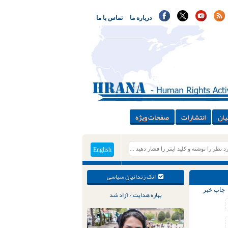
درباره ما
تماس با ما
یان
انتشارات
صفحات ویژه
English
انک زندانیان سیاسی
چاپ خبر
بهاره هدایت / آزاد شد