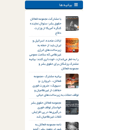
بیانیه ها
با مشارکت مجموعه فعالان
حقوق بشر؛ سئوال نماینده
کنگره آمریکا از وزارت
دفاع
ایالات متحده، اسرائیل و
ایران باید از حمله به
زیرساخت‌های انرژی
غیرنظامی که سلامت عمومی
را به خطر می‌اندازد، خودداری کنند: بیانیه
مشترک پزشکان برای حقوق بشر و
مجموعه فعالان
بیانیه مشترک «مجموعه
فعالان»، «ایروارز» و
«سیویک»: ضرورت فوری
حفاظت از غیرنظامیان و
توقف حملات به زیرساخت‌های حیاتی
مجموعه فعالان حقوق بشر
خواستار توقف فوری
درگیری‌ها در پی افزایش
تلفات غیرنظامیان شد
نامه مجموعه فعالان به
شورای حقوق بشر؛ آنچه