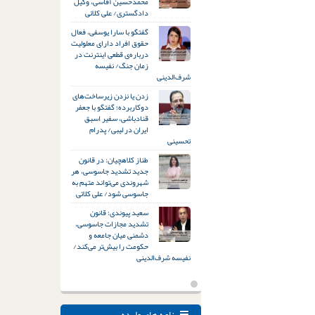
محمدحسین آقاسی، وکیل
دادگستری/ علی کلائی
گفتگو با سارا یوسفی، فعال
حقوق افراد دارای معلولیت
درباره‌ی قطعی اینترنت در
زمان جنگ/ نفیسه
شرف‌الدینی
زدن یا نزدن زیرساخت‌های
دوکاربرده؛ گفتگو با جعفر
قنادباشی، سفیر اسبق
ایران در لیبی/ پدرام
تحسینی
طناز کلاهچیان: در قانون
جدید تشدید جاسوسی، هر
شهروندی می‌تواند متهم به
جاسوسی شود/ علی کلائی
سعید پیوندی: قانون
تشدید مجازات جاسوسی،
دشمنی میان جامعه و
حکومت را بیش‌تر می‌کند/
نفیسه شرف‌الدینی
نامه های وارده