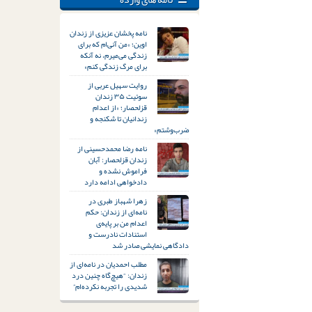
نامه پخشان عزیزی از زندان
اوین؛ «من آنی‌ام که برای
زندگی می‌میرم، نه آنکه
برای مرگ زندگی کنم»
روایت سهیل عربی از
سوئیت ۳۵ زندان
قزلحصار؛ «از اعدام
زندانیان تا شکنجه و
ضرب‌وشتم»
نامه رضا محمدحسینی از
زندان قزلحصار: آبان
فراموش نشده و
دادخواهی ادامه دارد
زهرا شهباز طبری در
نامه‌ای از زندان: حکم
اعدام من بر پایه‌ی
استنادات نادرست و
دادگاهی نمایشی صادر شد
مطلب احمدیان در نامه‌ای از
زندان: “هیچ‌گاه چنین درد
شدیدی را تجربه نکرده‌ام”