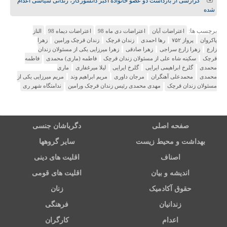
گزارشی از بازداشت دو عضو خانواده اکبر دانشورکار، زندانی سیاسی اعدام
شده
برچسب ها:
اعتراضات آبان
اعتراضات دی ماه 98
اعتراضات دیماه 98
الناز
پاکروان
پرواز ۷۵۲
رها احمدی
زندان قرچک
زندان قرچک ورامین
زهرا
زارع
زهرا زارع سراجی
زهرا صادقی
زهرا میرزایی یکی از مسئولان زندان
قرچک
سکینه شاه علی از مسئولان زندان قرچک
فاطمه (ماری) محمدی
فاطمه
محمدی
گلرخ ابراهیمی ایرایی
گلرخ ایرایی
لیلا میرغفاری
ماری
محمدی
محمدعلی آهنگران
مرجان داوری
مریم ابراهیم وند
مریم میرزایی یکی از
مسئولان زندان قرچک
مهدی محمدی رئیس زندان قرچک ورامین
ندامتگاه شهر ری
صفحه اصلی
دگرباشان جنسی
بهداشت و محیط زیست
سایر گروهها
اصناف
اقلیت های دینی
اندیشه و بیان
اقلیت های قومی
حقوق آکادمیک
زنان
زندانیان
فرهنگی
اعدام
کارگران