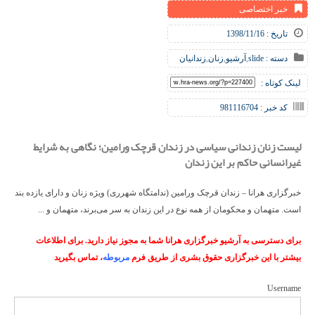
خبر اختصاصی
تاریخ : 1398/11/16
دسته :
slide
,
آرشیو
,
زنان
,
زندانیان
لینک کوتاه :
کد خبر : 981116704
لیست زنان زندانی سیاسی در زندان قرچک ورامین؛ نگاهی به شرایط
غیرانسانی حاکم بر این زندان
خبرگزاری هرانا – زندان قرچک ورامین (ندامتگاه شهرری) ویژه زنان و دارای یازده بند
است. متهمان و محکومان از همه نوع در این زندان به سر می‌برند، متهمان و ...
برای دسترسی به آرشیو خبرگزاری هرانا شما به مجوز نیاز دارید. برای اطلاعات
بیشتر با این خبرگزاری حقوق بشری از طریق فرم
مربوطه
، تماس بگیرید
Username