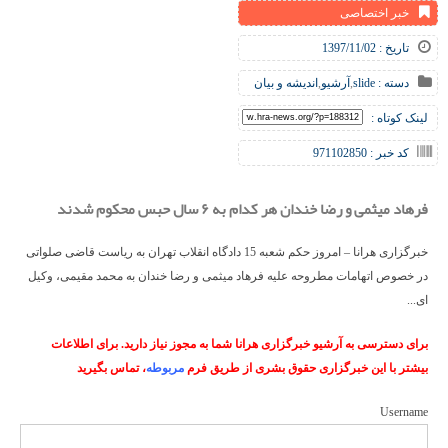
خبر اختصاصی
تاریخ : 1397/11/02
دسته :
slide
,
آرشیو
,
اندیشه و بیان
لینک کوتاه :
کد خبر : 971102850
فرهاد میثمی و رضا خندان هر کدام به ۶ سال حبس محکوم شدند
خبرگزاری هرانا – امروز حکم شعبه 15 دادگاه انقلاب تهران به ریاست قاضی صلواتی
در خصوص اتهامات مطروحه علیه فرهاد میثمی و رضا خندان به محمد مقیمی، وکیل
ای...
برای دسترسی به آرشیو خبرگزاری هرانا شما به مجوز نیاز دارید. برای اطلاعات
بیشتر با این خبرگزاری حقوق بشری از طریق فرم
مربوطه
، تماس بگیرید
Username