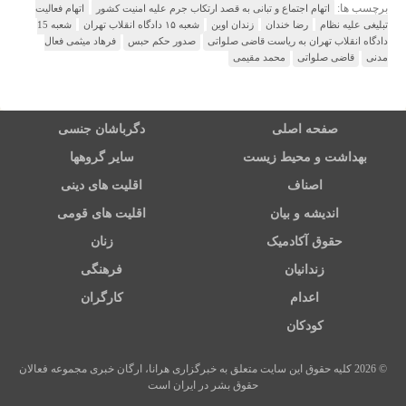
برچسب ها:
اتهام اجتماع و تبانی به قصد ارتکاب جرم علیه امنیت کشور
اتهام فعالیت
تبلیغی علیه نظام
رضا خندان
زندان اوین
شعبه ۱۵ دادگاه انقلاب تهران
شعبه 15
دادگاه انقلاب تهران به ریاست قاضی صلواتی
صدور حکم حبس
فرهاد میثمی فعال
مدنی
قاضی صلواتی
محمد مقیمی
صفحه اصلی
دگرباشان جنسی
بهداشت و محیط زیست
سایر گروهها
اصناف
اقلیت های دینی
اندیشه و بیان
اقلیت های قومی
حقوق آکادمیک
زنان
زندانیان
فرهنگی
اعدام
کارگران
کودکان
© 2026 کلیه حقوق این سایت متعلق به خبرگزاری هرانا، ارگان خبری مجموعه فعالان
حقوق بشر در ایران است