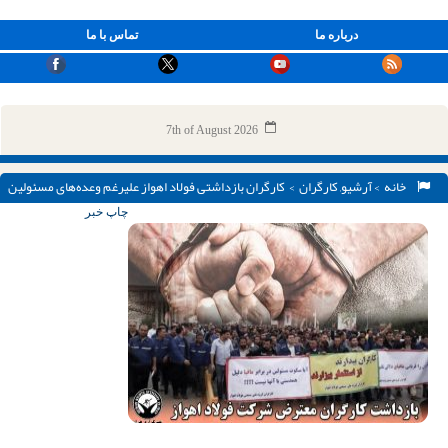
درباره ما
تماس با ما
7th of August 2026
خانه
>
آرشیو
,
کارگران
> کارگران بازداشتی فولاد اهواز علیرغم وعده‌های مسئولین
هنوز آزاد نشده‌اند
چاپ خبر