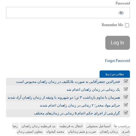
Password
Remember Me
Forgot Password
مطالب مرتـبط
فخرالدین جعفرآقایی به صورت بلاتکلیف در زندان زاهدان محبوس است
یک زندانی در زندان زاهدان اعدام شد
همزمان با تداوم بازداشت ۳ تن؛ دو شهروند با وثیقه از زندان زاهدان آزاد شدند
جرائم مواد مخدر؛ ۲ زندانی در زندان زاهدان اعدام شدند
گزارشی از اجرای حکم اعدام ۵ زندانی در زندان‌های مختلف
برچسب ها:
اسماعیل سنچولی
انتقال به قرنطینه
بند قرنطینه زندان زاهدان
رضا
بامری
زندان زاهدان
ضرب و شتم زندانیان
محمد کیخواه
معاون امنیتی زندان