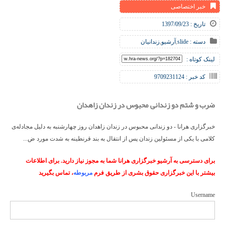
خبر اختصاصی
تاریخ : 1397/09/23
دسته :
slide
,
آرشیو
,
زندانیان
لینک کوتاه :
کد خبر : 9709231124
ضرب و شتم دو زندانی محبوس در زندان زاهدان
خبرگزاری هرانا - دو زندانی محبوس در زندان زاهدان روز چهارشنبه به دلیل مجادله‌ی
کلامی با یکی از مسئولین زندان پس از انتقال به بند قرنطینه به شدت مورد ض...
برای دسترسی به آرشیو خبرگزاری هرانا شما به مجوز نیاز دارید. برای اطلاعات
بیشتر با این خبرگزاری حقوق بشری از طریق فرم
مربوطه
، تماس بگیرید
Username