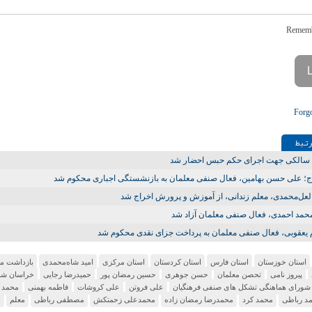
Forg
تـبط
ه سالکی جهت اجرای حکم حبس احضار شد
؛ علی حسن بهامین، فعال صنفی معلمان به بازنشستگی اجباری محکوم شد
لعل‌محمدی، معلم زندانی، از آموزش‌ و پرورش اخراج شد
حمد احمدی، فعال صنفی معلمان آزاد شد
 یعقوبی، فعال صنفی معلمان به پرداخت جزای نقدی محکوم شد
استان خوزستان
استان فارس
استان کردستان
استان مرکزی
امید شاه‌محمدی
بازداشت مع
پیروز نامی
تحصن معلمان
حسن جوهری
حسین رمضان پور
حمیدرضا رجایی
خراسان شم
شورای هماهنگی تشکل های صنفی فرهنگیان
علی فروتن
علی کروشات
فاطمه بهمنی
محمد 
د رباطی
محمد کرد
محمدرضا رمضان زاده
محمدعلی زحمتکش
مصطفی رباطی
معلم
م