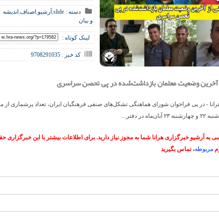
دسته :
slide
,
آرشیو
,
اصناف
,
اندیشه
و بیان
لینک کوتاه :
کد خبر : 9708291035
 آخرین وضعیت معلمان بازداشت‌شده در پی تحصن سراسری
انا - در پی فراخوان شورای هماهنگی تشکل‌های صنفی فرهنگیان ایران، تعداد پرشماری از مع
ن‌ماه در دفتر...
 به آرشیو خبرگزاری هرانا شما به مجوز نیاز دارید. برای اطلاعات بیشتر با این خبرگزاری 
م
مربوطه
، تماس بگیرید