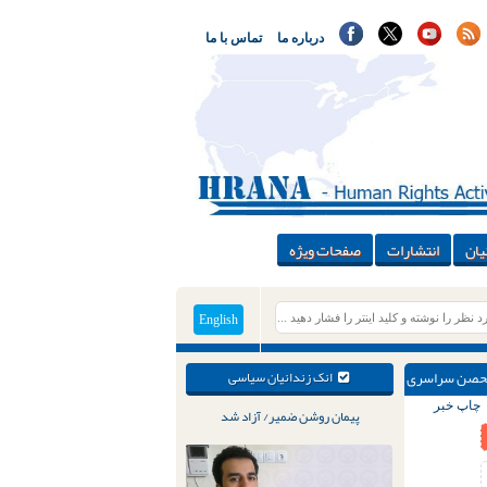
درباره ما
تماس با ما
یان
انتشارات
صفحات ویژه
English
 تحصن سراسری
انک زندانیان سیاسی
چاپ خبر
پیمان روشن ضمیر/ آزاد شد