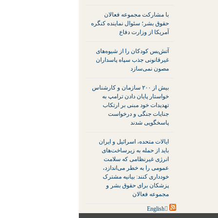
با مشارکت مجموعه فعالان
حقوق بشر؛ سئوال نماینده کنگره
آمریکا از وزارت دفاع
آتش‌بس کودکان را از شیوه‌های
غیرقانونی جذب سپاه پاسداران
مصون نمی‌سازد
بیش از ۲۰۰ سازمان و کارشناس
خواستار پایان دادن ترامپ به
تهدیدات خود مبنی بر ارتکاب
جنایات جنگی و درخواست
پاسخگویی شدند
ایالات متحده، اسرائیل و ایران
باید از حمله به زیرساخت‌های
انرژی غیرنظامی که سلامت
عمومی را به خطر می‌اندازد،
خودداری کنند: بیانیه مشترک
پزشکان برای حقوق بشر و
مجموعه فعالان