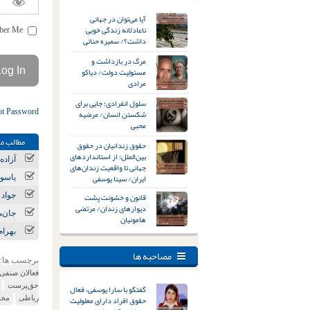
آیا می‌توان در جهانی
ناعادلانه زندگی خوبی
Remember Me
داشت؟/ سمیره حنائی
مرگ در بازداشت و
مسئولیت دولت/ دیاکو
مرادی
سلول انفرادی؛ جایی برای
ot Password
شکستن انسان/ مرضیه
محبی
مطالب مر
حقوق زندانیان در حقوق
بین‌الملل؛ از استانداردهای
آزاد
جهانی تا واقعیت زندان‌های
ایران/ سینا یوسفی
یاسوج
قانون و خشونت پشت
جواد 
دیوارهای زندان/ مرتضی
جان‌م
هامونیان
بهرام
مصاحبه ها
برچسب ها:
فعالان صنفی
حق‌پرست
گفتگو با سارا یوسفی، فعال
حقوق افراد دارای معلولیت
رباطی
محم