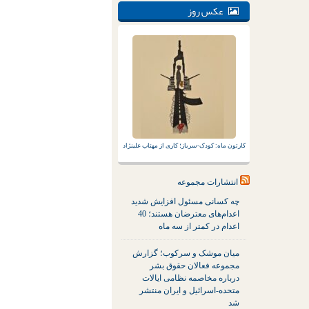
عکس روز
کارتون ماه: کودک-سرباز؛ کاری از مهتاب علینژاد
انتشارات مجموعه
چه کسانی مسئول افزایش شدید
اعدام‌های معترضان هستند؛ 40
اعدام در کمتر از سه ماه
میان موشک و سرکوب؛ گزارش
مجموعه فعالان حقوق بشر
درباره مخاصمه نظامی ایالات
متحده-اسرائیل و ایران منتشر
شد