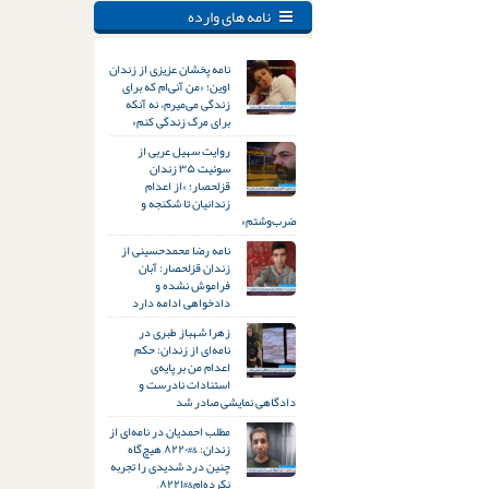
نامه های وارده
نامه پخشان عزیزی از زندان
اوین؛ «من آنی‌ام که برای
زندگی می‌میرم، نه آنکه
برای مرگ زندگی کنم»
روایت سهیل عربی از
سوئیت ۳۵ زندان
قزلحصار؛ «از اعدام
زندانیان تا شکنجه و
ضرب‌وشتم»
نامه رضا محمدحسینی از
زندان قزلحصار: آبان
فراموش نشده و
دادخواهی ادامه دارد
زهرا شهباز طبری در
نامه‌ای از زندان: حکم
اعدام من بر پایه‌ی
استنادات نادرست و
دادگاهی نمایشی صادر شد
مطلب احمدیان در نامه‌ای از
زندان: &#۸۲۲۰;هیچ‌گاه
چنین درد شدیدی را تجربه
نکرده‌ام&#۸۲۲۱;