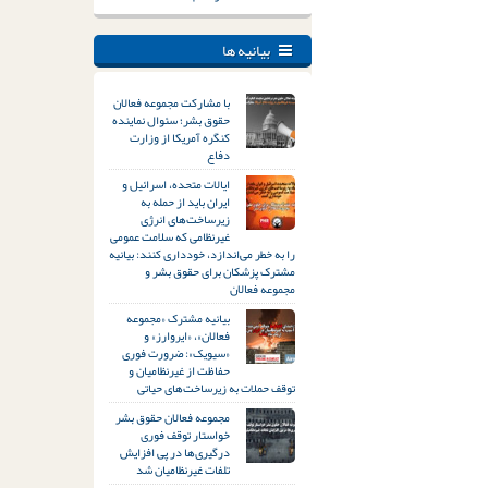
بیانیه ها
با مشارکت مجموعه فعالان
حقوق بشر؛ سئوال نماینده
کنگره آمریکا از وزارت
دفاع
ایالات متحده، اسرائیل و
ایران باید از حمله به
زیرساخت‌های انرژی
غیرنظامی که سلامت عمومی
را به خطر می‌اندازد، خودداری کنند: بیانیه
مشترک پزشکان برای حقوق بشر و
مجموعه فعالان
بیانیه مشترک «مجموعه
فعالان»، «ایروارز» و
«سیویک»: ضرورت فوری
حفاظت از غیرنظامیان و
توقف حملات به زیرساخت‌های حیاتی
مجموعه فعالان حقوق بشر
خواستار توقف فوری
درگیری‌ها در پی افزایش
تلفات غیرنظامیان شد