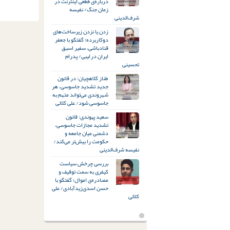
درباره‌ی قطعی اینترنت در
زمان جنگ/ نفیسه
شرف‌الدینی
زدن یا نزدن زیرساخت‌های
دوکاربرده؛ گفتگو با جعفر
قنادباشی، سفیر اسبق
ایران در لیبی/ پدرام
تحسینی
طناز کلاهچیان: در قانون
جدید تشدید جاسوسی، هر
شهروندی می‌تواند متهم به
جاسوسی شود/ علی کلائی
سعید پیوندی: قانون
تشدید مجازات جاسوسی،
دشمنی میان جامعه و
حکومت را بیش‌تر می‌کند/
نفیسه شرف‌الدینی
بررسی چرخش سیاست
کیفری به سمت توقیف و
مصادره‌ی اموال؛ گفتگو با
حسن اسدی‌زیدآبادی/ علی
کلائی