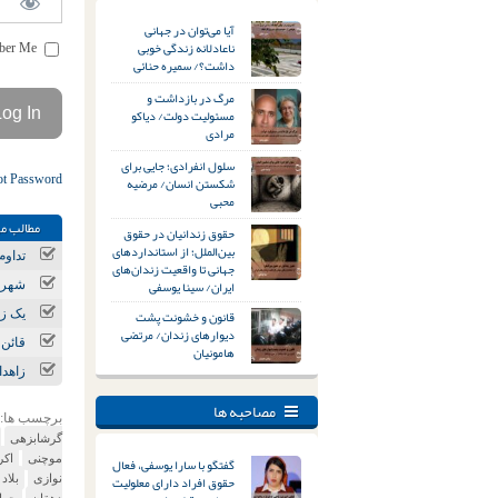
آیا می‌توان در جهانی
ناعادلانه زندگی خوبی
Remember Me
داشت؟/ سمیره حنائی
مرگ در بازداشت و
مسئولیت دولت/ دیاکو
مرادی
سلول انفرادی؛ جایی برای
ot Password
شکستن انسان/ مرضیه
محبی
مطالب مر
حقوق زندانیان در حقوق
بین‌الملل؛ از استانداردهای
تداوم
جهانی تا واقعیت زندان‌های
ایران/ سینا یوسفی
شهرست
قانون و خشونت پشت
یک زن
دیوارهای زندان/ مرتضی
قائن؛
هامونیان
زاهدا
مصاحبه ها
برچسب ها:
گرشابزهی
موچنی
اکر
گفتگو با سارا یوسفی، فعال
حقوق افراد دارای معلولیت
نوازی
بلاد
دهقان
جما