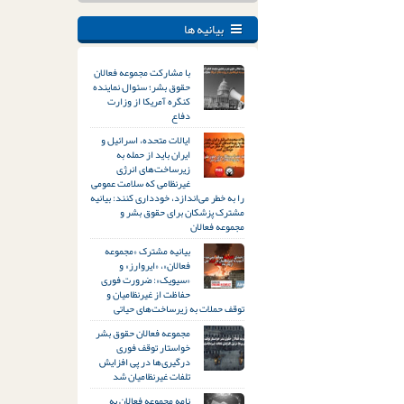
بیانیه ها
با مشارکت مجموعه فعالان
حقوق بشر؛ سئوال نماینده
کنگره آمریکا از وزارت
دفاع
ایالات متحده، اسرائیل و
ایران باید از حمله به
زیرساخت‌های انرژی
غیرنظامی که سلامت عمومی
را به خطر می‌اندازد، خودداری کنند: بیانیه
مشترک پزشکان برای حقوق بشر و
مجموعه فعالان
بیانیه مشترک «مجموعه
فعالان»، «ایروارز» و
«سیویک»: ضرورت فوری
حفاظت از غیرنظامیان و
توقف حملات به زیرساخت‌های حیاتی
مجموعه فعالان حقوق بشر
خواستار توقف فوری
درگیری‌ها در پی افزایش
تلفات غیرنظامیان شد
نامه مجموعه فعالان به