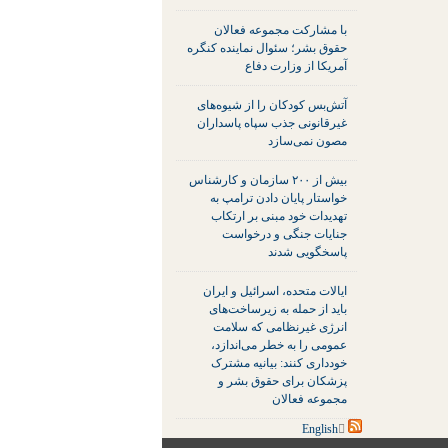
با مشارکت مجموعه فعالان
حقوق بشر؛ سئوال نماینده کنگره
آمریکا از وزارت دفاع
آتش‌بس کودکان را از شیوه‌های
غیرقانونی جذب سپاه پاسداران
مصون نمی‌سازد
بیش از ۲۰۰ سازمان و کارشناس
خواستار پایان دادن ترامپ به
تهدیدات خود مبنی بر ارتکاب
جنایات جنگی و درخواست
پاسخگویی شدند
ایالات متحده، اسرائیل و ایران
باید از حمله به زیرساخت‌های
انرژی غیرنظامی که سلامت
عمومی را به خطر می‌اندازد،
خودداری کنند: بیانیه مشترک
پزشکان برای حقوق بشر و
مجموعه فعالان