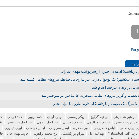
Forg
تـبط
 بازداشت؛ ادامه بی خبری از سرنوشت مهدی سارانی
ان نیکشهر؛ یک نوجوان در پی تیراندازی بی ضابطه نیروهای نظامی کشته شد
دانی در زندان بیرجند اعدام شد
 تعقیب و گریز نیروهای نظامی منجر به جان‌باختن دو سوختبر شد
ن؛ مرگ یک متهم در بازداشتگاه اداره مبارزه با مواد مخدر
ابراهیم شاه زهی
ابراهیم گرگیج
ابوبکر رستمی
ابوذر داودی
احمد پروین
احمد فرخی
اح
ادریس شه بخش
اسلام شق الزهی
اسلام محسنی
اسماعیل بلوچی
اسماعیل شه بخش
اق
م ایران بدانی
الیاس قلندرزهی
امیر جعفری
ایمان سراوانی
ایمان فراهانی
ایوب تیموری
ب
 عرب “اهل افغانستان”
بهدالله آبیل
بهرام نورکشتگی
تاج محمد براهویی
جاوید بهنام خان
جاو
ل فراهانی
جواد نارویی
جواد نخجوار شاهرودی
جواد نخجوان شهرکی
حامد فرخی
حسن