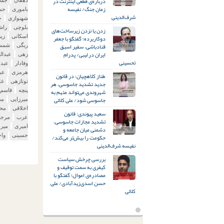
درباره‌ی قطعی اینترنت در
زمان جنگ/ نفیسه
باموری
حس
شرف‌الدینی
شهنوازی
ح
بلوچی
راش
زدن یا نزدن زیرساخت‌های
اسکانی
زیز
دوکاربرده؛ گفتگو با جعفر
قنادباشی، سفیر اسبق
ریگی
شمس 
ایران در لیبی/ پدرام
زهی
عبدال
تحسینی
وفادار
عبدا
هرمزی
عب
طناز کلاهچیان: در قانون
توتازهی
غل
جدید تشدید جاسوسی، هر
شهروندی می‌تواند متهم به
پنچه
قاسم 
جاسوسی شود/ علی کلائی
میرزایی
مح
اخلاقی
محم
سعید پیوندی: قانون
عرب
مرجا
تشدید مجازات جاسوسی،
امیری
میر
دشمنی میان جامعه و
حسینی
وا
حکومت را بیش‌تر می‌کند/
نفیسه شرف‌الدینی
بررسی چرخش سیاست
کیفری به سمت توقیف و
مصادره‌ی اموال؛ گفتگو با
حسن اسدی‌زیدآبادی/ علی
کلائی