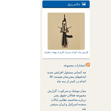
عکس روز
کارتون ماه: کودک-سرباز؛ کاری از مهتاب علینژاد
انتشارات مجموعه
چه کسانی مسئول افزایش شدید
اعدام‌های معترضان هستند؛ 40
اعدام در کمتر از سه ماه
میان موشک و سرکوب؛ گزارش
مجموعه فعالان حقوق بشر
درباره مخاصمه نظامی ایالات
متحده-اسرائیل و ایران منتشر
شد