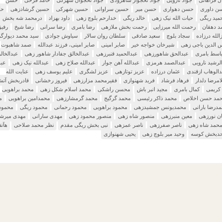
ن داوری
حسن دهواری
حسن میر
حسین سراوانی
حسین شهرکی
حسین گرشادزهی
حک
مید ریگی
حیات الله نیک زهی
خالد ریگی
خدارحم بلوچ زهی
داود بهزاد
درمحمد شه بخش
د دهقان
رحمت الله میرزایی
رحمت بخش ملازهی
رضا بامری
رضا سرانی
رضا شیخ
رفی
الله درزاده
سجاد بلوچ
سعید صادقی
سلطان روان سالار
سیاوش جوادی
سید محمد دیوارگر
الدین باجی زهی
شیرخان خواجه خیر
صابر امینی
صابر امینی، فرزند عبدالله
صمد شاهبوت
باسط بامری
عبدالحق شاهورزهی
عبدالحمید قنبرزهی
عبدالخالق جفادار شاهور زهی
عبدالخال
لرشید نارویی
عبدالصمد هرمزی
عبدالله آهن جوار
عبدالله صلاح زهی
عبدالله نیک زهی
عبد
دالوهاب ازقندی
عثمان درزاده
عزیز توتازهی
عزیز لشگری
علیم یوسف زهی
عنایت الله
امرضا دلدار
فرهاد فرشاد
فرید شهنوازی
فقیرمحمد مزارزهی
فیروز رخشانی
قادربخش آت
کریمی
کمال بامری
مجید انبر باش
محسن راشکی
محمد اسلام شکل زهی
محمد براهویی
مد حسن اخلاص
محمد ذاکر رئیسی
محمد گرگیج
محمد گرمشارزهی
محمدامین براهویی
م
درضا بارانی
محمدیونس جمشیدزهی
محمود براهویی
محمود رحمانی
محمود ریگی
محمود
ن نورزهی
معین منبرزهی
منصور شاه زهی
منصور محمود زهی
مهدی سارانی
مهدی میرشک
محمد شاه زهی
ناصر صفرزهی
ناصر عمزهی
نبی بخش ریگی مقدم
نظر محمد صلاحی
هآت
حدبخش کوسه
وحید میر بلوچ زهی
یحیی شهنوازی