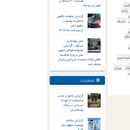
هستند؛ ۴۰ اعدام در
کمتر از سه ماه
مت
راشد
گزارش ماهانه؛ نگاهی
ق
اجمالی به وضعیت
شریف
حقوق بشر –
اردیبهشت ماه ۱۴۰۵
ق
الله
میان موشک و
سرکوب؛ گزارش
ش
مجموعه فعالان حقوق
بشر درباره مخاصمه
حمدحسن
نظامی ایالات متحده-اسرائیل و ایران
منتشر شد
اه
میران
ف
انتشارات
گزارش جامع از جذب
و استفاده از کودک
سربازان در جنگ
توسط ایران
گزارش سالانه
وضعیت حقوق بشر –
۲۰۱۴