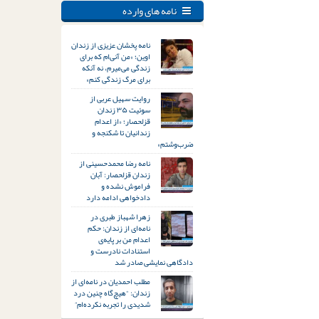
نامه های وارده
نامه پخشان عزیزی از زندان
اوین؛ «من آنی‌ام که برای
زندگی می‌میرم، نه آنکه
برای مرگ زندگی کنم»
روایت سهیل عربی از
سوئیت ۳۵ زندان
قزلحصار؛ «از اعدام
زندانیان تا شکنجه و
ضرب‌وشتم»
نامه رضا محمدحسینی از
زندان قزلحصار: آبان
فراموش نشده و
دادخواهی ادامه دارد
زهرا شهباز طبری در
نامه‌ای از زندان: حکم
اعدام من بر پایه‌ی
استنادات نادرست و
دادگاهی نمایشی صادر شد
مطلب احمدیان در نامه‌ای از
زندان: “هیچ‌گاه چنین درد
شدیدی را تجربه نکرده‌ام”