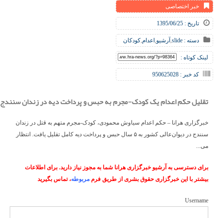
خبر اختصاصی
تاریخ : 1395/06/25
دسته :
slide
,
آرشیو
,
اعدام
,
کودکان
لینک کوتاه :
کد خبر : 950625028
تقلیل حکم اعدام یک کودک-مجرم به حبس و پرداخت دیه در زندان سنندج
خبرگزاری هرانا – حکم اعدام سیاوش محمودی، کودک-مجرم متهم به قتل در زندان
سنندج در دیوان‌عالی کشور به ۵ سال حبس و پرداخت دیه کامل تقلیل یافت. انتظار
می‌...
برای دسترسی به آرشیو خبرگزاری هرانا شما به مجوز نیاز دارید. برای اطلاعات
بیشتر با این خبرگزاری حقوق بشری از طریق فرم
مربوطه
، تماس بگیرید
Username