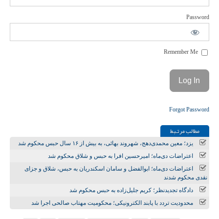
Password
Remember Me
Forgot Password
مطالب مرتـبط
یزد؛ معین محمدی‌دهج، شهروند بهائی، به بیش از ۱۶ سال حبس محکوم شد
اعتراضات دی‌ماه؛ امیرحسین افرا به حبس و شلاق محکوم شد
اعتراضات دی‌ماه؛ ابوالفضل و سامان اسکندریان به حبس، شلاق و جزای
نقدی محکوم شدند
دادگاه تجدیدنظر؛ کریم جلیل‌زاده به حبس محکوم شد
محدودیت تردد با پابند الکترونیکی؛ محکومیت مهتاب صالحی اجرا شد