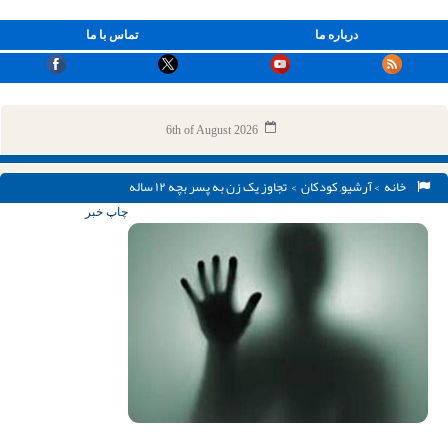
درباره ما
تماس با ما
6th of August 2026
خانه
>
آرشیو
,
کودکان
> تجاوز یک زن به پسر بچه ۱۲ ساله
چاپ خبر