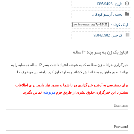
تاریخ : 1395/04/28
دسته :
آرشیو
,
کودکان
لینک کوتاه :
کد خبر : 950428902
تجاوز یک زن به پسر بچه ۱۲ ساله
خبرگزاری هرانا – زن مطلقه که به شیشه اعتیاد داشت پسر 12 ساله همسایه را به
بهانه تنظیم ماهواره به خانه اش کشاند و به او تجاوز کرد. دامنه این موضوع به ا...
برای دسترسی به آرشیو خبرگزاری هرانا شما به مجوز نیاز دارید. برای اطلاعات
بیشتر با این خبرگزاری حقوق بشری از طریق فرم
مربوطه
، تماس بگیرید
Username
Password