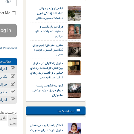
آیا می‌توان در جهانی
ناعادلانه زندگی خوبی
Remember Me
داشت؟/ سمیره حنائی
مرگ در بازداشت و
مسئولیت دولت/ دیاکو
مرادی
سلول انفرادی؛ جایی برای
ot Password
شکستن انسان/ مرضیه
محبی
مطالب مر
حقوق زندانیان در حقوق
بین‌الملل؛ از استانداردهای
اجرای حکم اعدام ۳ زندانی ا
جهانی تا واقعیت زندان‌های
ایران/ سینا یوسفی
یک زن
قانون و خشونت پشت
جرائم مواد مخدر؛ 
دیوارهای زندان/ مرتضی
حکم اعدام ۲ زندا
هامونیان
اجرای حکم اعدام ۶ زندانی د
مصاحبه ها
برچسب ها:
مخدر
باقر 
مخدر
گفتگو با سارا یوسفی، فعال
حقوق افراد دارای معلولیت