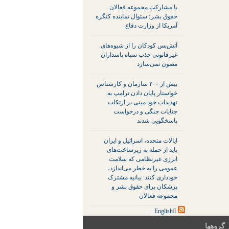
با مشارکت مجموعه فعالان
حقوق بشر؛ سئوال نماینده کنگره
آمریکا از وزارت دفاع
آتش‌بس کودکان را از شیوه‌های
غیرقانونی جذب سپاه پاسداران
مصون نمی‌سازد
بیش از ۲۰۰ سازمان و کارشناس
خواستار پایان دادن ترامپ به
تهدیدات خود مبنی بر ارتکاب
جنایات جنگی و درخواست
پاسخگویی شدند
ایالات متحده، اسرائیل و ایران
باید از حمله به زیرساخت‌های
انرژی غیرنظامی که سلامت
عمومی را به خطر می‌اندازد،
خودداری کنند: بیانیه مشترک
پزشکان برای حقوق بشر و
مجموعه فعالان
 گروهها