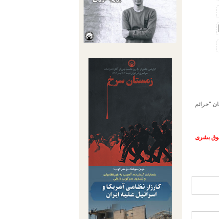
ان "جرائم
حقوق بشری