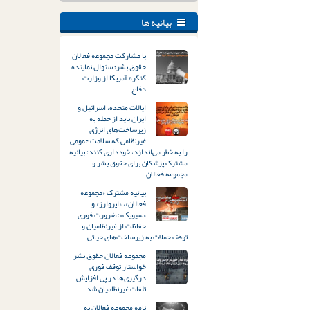
بیانیه ها
با مشارکت مجموعه فعالان
حقوق بشر؛ سئوال نماینده
کنگره آمریکا از وزارت
دفاع
ایالات متحده، اسرائیل و
ایران باید از حمله به
زیرساخت‌های انرژی
غیرنظامی که سلامت عمومی
را به خطر می‌اندازد، خودداری کنند: بیانیه
مشترک پزشکان برای حقوق بشر و
مجموعه فعالان
بیانیه مشترک «مجموعه
فعالان»، «ایروارز» و
«سیویک»: ضرورت فوری
حفاظت از غیرنظامیان و
توقف حملات به زیرساخت‌های حیاتی
مجموعه فعالان حقوق بشر
خواستار توقف فوری
درگیری‌ها در پی افزایش
تلفات غیرنظامیان شد
نامه مجموعه فعالان به