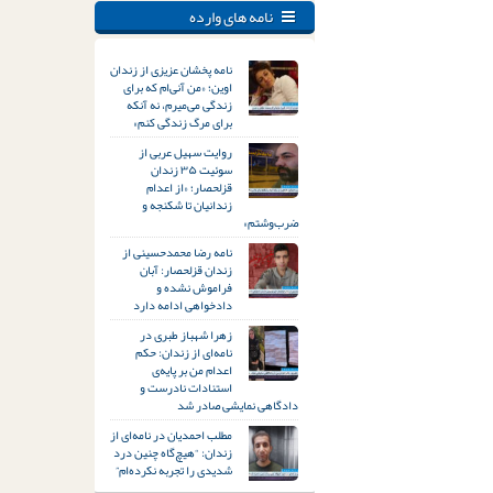
نامه های وارده
نامه پخشان عزیزی از زندان
اوین؛ «من آنی‌ام که برای
زندگی می‌میرم، نه آنکه
برای مرگ زندگی کنم»
روایت سهیل عربی از
سوئیت ۳۵ زندان
قزلحصار؛ «از اعدام
زندانیان تا شکنجه و
ضرب‌وشتم»
نامه رضا محمدحسینی از
زندان قزلحصار: آبان
فراموش نشده و
دادخواهی ادامه دارد
زهرا شهباز طبری در
نامه‌ای از زندان: حکم
اعدام من بر پایه‌ی
استنادات نادرست و
دادگاهی نمایشی صادر شد
مطلب احمدیان در نامه‌ای از
زندان: “هیچ‌گاه چنین درد
شدیدی را تجربه نکرده‌ام”