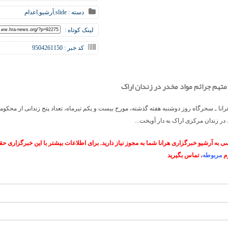
دسته :
slide
,
آرشیو
,
اعدام
لینک کوتاه :
کد خبر : 9504261150
متهم جرائم مواد مخدر در زندان اراک
انا ـ سحرگاه روز دوشنبه هفته گذشته، مورخ بیست و یکم تیرماه، تعداد پنج زندانی از محکوم
در زندان مرکزی اراک به دار آویخت...
 به آرشیو خبرگزاری هرانا شما به مجوز نیاز دارید. برای اطلاعات بیشتر با این خبرگزاری 
م
مربوطه
، تماس بگیرید