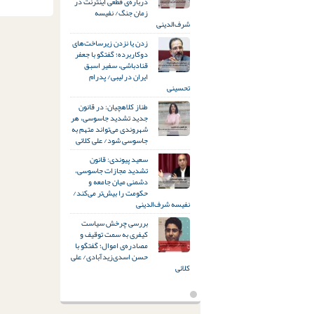
درباره‌ی قطعی اینترنت در
زمان جنگ/ نفیسه
شرف‌الدینی
زدن یا نزدن زیرساخت‌های
دوکاربرده؛ گفتگو با جعفر
قنادباشی، سفیر اسبق
ایران در لیبی/ پدرام
تحسینی
طناز کلاهچیان: در قانون
جدید تشدید جاسوسی، هر
شهروندی می‌تواند متهم به
جاسوسی شود/ علی کلائی
سعید پیوندی: قانون
تشدید مجازات جاسوسی،
دشمنی میان جامعه و
حکومت را بیش‌تر می‌کند/
نفیسه شرف‌الدینی
بررسی چرخش سیاست
کیفری به سمت توقیف و
مصادره‌ی اموال؛ گفتگو با
حسن اسدی‌زیدآبادی/ علی
کلائی