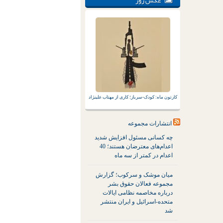
عکس روز
کارتون ماه: کودک-سرباز؛ کاری از مهتاب علینژاد
انتشارات مجموعه
چه کسانی مسئول افزایش شدید
اعدام‌های معترضان هستند؛ 40
اعدام در کمتر از سه ماه
میان موشک و سرکوب؛ گزارش
مجموعه فعالان حقوق بشر
درباره مخاصمه نظامی ایالات
متحده-اسرائیل و ایران منتشر
شد