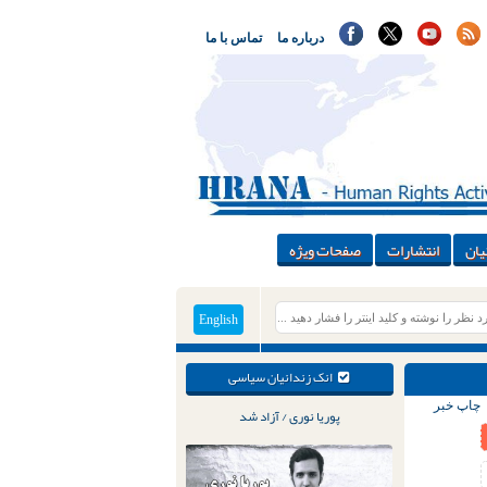
درباره ما
تماس با ما
یان
انتشارات
صفحات ویژه
English
انک زندانیان سیاسی
چاپ خبر
پوریا نوری / آزاد شد