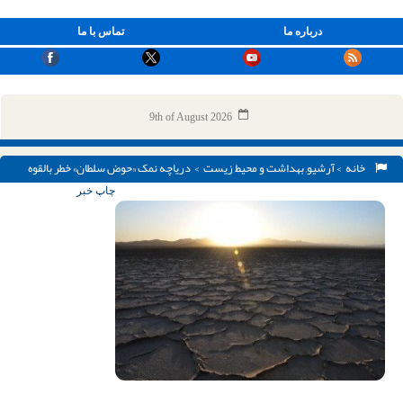
درباره ما
تماس با ما
9th of August 2026
خانه
>
آرشیو
,
بهداشت و محیط زیست
> دریاچه نمک «حوض سلطان» خطر بالقوه
زیست‌محیطی برای تهران
چاپ خبر