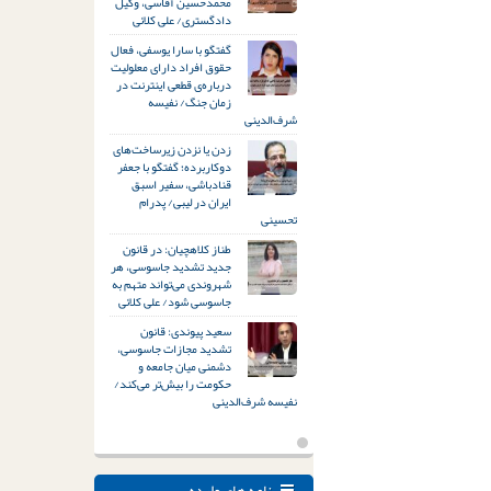
محمدحسین آقاسی، وکیل
دادگستری/ علی کلائی
گفتگو با سارا یوسفی، فعال
حقوق افراد دارای معلولیت
درباره‌ی قطعی اینترنت در
زمان جنگ/ نفیسه
شرف‌الدینی
زدن یا نزدن زیرساخت‌های
دوکاربرده؛ گفتگو با جعفر
قنادباشی، سفیر اسبق
ایران در لیبی/ پدرام
تحسینی
طناز کلاهچیان: در قانون
جدید تشدید جاسوسی، هر
شهروندی می‌تواند متهم به
جاسوسی شود/ علی کلائی
سعید پیوندی: قانون
تشدید مجازات جاسوسی،
دشمنی میان جامعه و
حکومت را بیش‌تر می‌کند/
نفیسه شرف‌الدینی
نامه های وارده