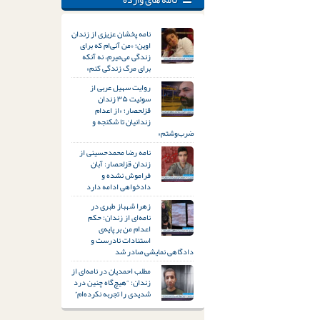
نامه پخشان عزیزی از زندان
اوین؛ «من آنی‌ام که برای
زندگی می‌میرم، نه آنکه
برای مرگ زندگی کنم»
روایت سهیل عربی از
سوئیت ۳۵ زندان
قزلحصار؛ «از اعدام
زندانیان تا شکنجه و
ضرب‌وشتم»
نامه رضا محمدحسینی از
زندان قزلحصار: آبان
فراموش نشده و
دادخواهی ادامه دارد
زهرا شهباز طبری در
نامه‌ای از زندان: حکم
اعدام من بر پایه‌ی
استنادات نادرست و
دادگاهی نمایشی صادر شد
مطلب احمدیان در نامه‌ای از
زندان: “هیچ‌گاه چنین درد
شدیدی را تجربه نکرده‌ام”