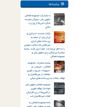
بیانیه ها
با مشارکت مجموعه فعالان
حقوق بشر؛ سئوال نماینده
کنگره آمریکا از وزارت
دفاع
ایالات متحده، اسرائیل و
ایران باید از حمله به
زیرساخت‌های انرژی
غیرنظامی که سلامت عمومی
را به خطر می‌اندازد، خودداری کنند: بیانیه
مشترک پزشکان برای حقوق بشر و
مجموعه فعالان
بیانیه مشترک «مجموعه
فعالان»، «ایروارز» و
«سیویک»: ضرورت فوری
حفاظت از غیرنظامیان و
توقف حملات به زیرساخت‌های حیاتی
مجموعه فعالان حقوق بشر
خواستار توقف فوری
درگیری‌ها در پی افزایش
تلفات غیرنظامیان شد
نامه مجموعه فعالان به
شورای حقوق بشر؛ آنچه