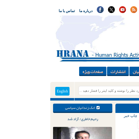
درباره ما
تماس با ما
یان
انتشارات
صفحات ویژه
English
انک زندانیان سیاسی
چاپ خبر
رحیم خاطری/ آزاد شد