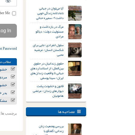
آیا می‌توان در جهانی
ناعادلانه زندگی خوبی
Remember Me
داشت؟/ سمیره حنائی
مرگ در بازداشت و
مسئولیت دولت/ دیاکو
مرادی
سلول انفرادی؛ جایی برای
ot Password
شکستن انسان/ مرضیه
محبی
مطالب مر
حقوق زندانیان در حقوق
بین‌الملل؛ از استانداردهای
خشون
جهانی تا واقعیت زندان‌های
ایران/ سینا یوسفی
مردی 
قانون و خشونت پشت
خشون
دیوارهای زندان/ مرتضی
پدر خانواده با
هامونیان
مشکلات
مصاحبه ها
برچسب ها:
بررسی وضعیت زنان
زندانی؛ گفتگو با