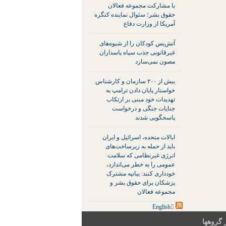
با مشارکت مجموعه فعالان
حقوق بشر؛ سئوال نماینده کنگره
آمریکا از وزارت دفاع
آتش‌بس کودکان را از شیوه‌های
غیرقانونی جذب سپاه پاسداران
مصون نمی‌سازد
بیش از ۲۰۰ سازمان و کارشناس
خواستار پایان دادن ترامپ به
تهدیدات خود مبنی بر ارتکاب
جنایات جنگی و درخواست
پاسخگویی شدند
ایالات متحده، اسرائیل و ایران
باید از حمله به زیرساخت‌های
انرژی غیرنظامی که سلامت
عمومی را به خطر می‌اندازد،
خودداری کنند: بیانیه مشترک
پزشکان برای حقوق بشر و
مجموعه فعالان
 گروهها