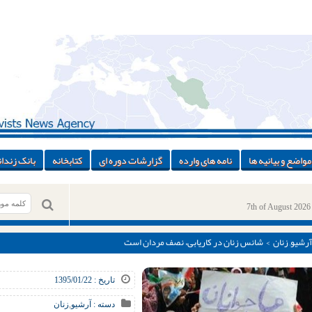
مواضع و بیانیه ها
نامه های وارده
گزارشات دوره ای
کتابخانه
بانک زندان
7th of August 2026
آرشیو
,
زنان
> شانس زنان در کاریابی، نصف مردان است
تاریخ : 1395/01/22
دسته :
آرشیو
,
زنان