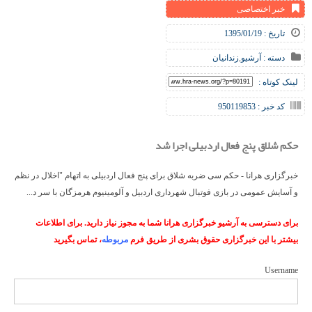
خبر اختصاصی
تاریخ : 1395/01/19
دسته :
آرشیو
,
زندانیان
لینک کوتاه :
کد خبر : 950119853
حکم شلاق پنج فعال اردبیلی اجرا شد
خبرگزاری هرانا - حکم سی ضربه شلاق برای پنج فعال اردبیلی به اتهام "اخلال در نظم
و آسایش عمومی در بازی فوتبال شهرداری اردبیل و آلومینیوم هرمزگان با سر د...
برای دسترسی به آرشیو خبرگزاری هرانا شما به مجوز نیاز دارید. برای اطلاعات
بیشتر با این خبرگزاری حقوق بشری از طریق فرم
مربوطه
، تماس بگیرید
Username