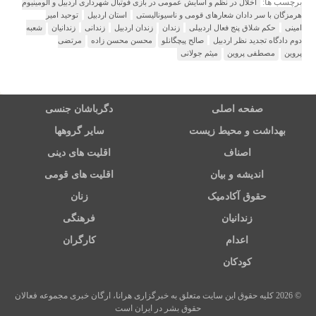
برچسب ها:
اخلال در نظم و آسایش عمومی در بازی فوتبال شهرداری اردبیل و آلومینیوم
هرمزگان با سر دادان شعارهای قومی و ناسیونالیستی
استان اردبیل
توحید امیر
امینی
حکم شلاق پنج فعال اردبیلی
زندان
زندان اردبیل
زندانی
زندانیان
شعبه
دوم دادگاه تجدید نظر اردبیل
صالح پیچگانلو
محسن محسن زاده
مرتضی
پروین
مصطفی پروین
میثم جولانی
صفحه اصلی
دگرباشان جنسی
بهداشت و محیط زیست
سایر گروهها
اصناف
اقلیت های دینی
اندیشه و بیان
اقلیت های قومی
حقوق آکادمیک
زنان
زندانیان
فرهنگی
اعدام
کارگران
کودکان
© 2026 کلیه حقوق این سایت متعلق به خبرگزاری هرانا، ارگان خبری مجموعه فعالان
حقوق بشر در ایران است