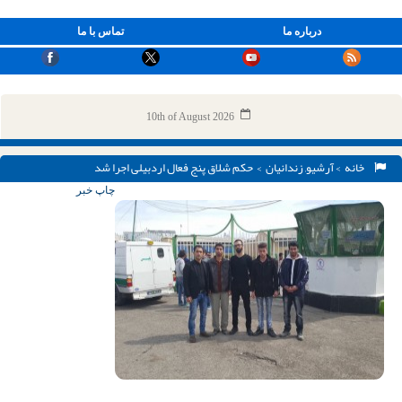
درباره ما
تماس با ما
10th of August 2026
خانه
>
آرشیو
,
زندانیان
> حکم شلاق پنج فعال اردبیلی اجرا شد
چاپ خبر