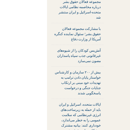
مجموعه فعالان حقوق بشر
درباره مخاصمه نظامی ایالات
متحده-اسرائیل و ایران منتشر
شد
با مشارکت مجموعه فعالان
حقوق بشر؛ سئوال نماینده کنگره
آمریکا از وزارت دفاع
آتش‌بس کودکان را از شیوه‌های
غیرقانونی جذب سپاه پاسداران
مصون نمی‌سازد
بیش از ۲۰۰ سازمان و کارشناس
خواستار پایان دادن ترامپ به
تهدیدات خود مبنی بر ارتکاب
جنایات جنگی و درخواست
پاسخگویی شدند
ایالات متحده، اسرائیل و ایران
باید از حمله به زیرساخت‌های
انرژی غیرنظامی که سلامت
عمومی را به خطر می‌اندازد،
خودداری کنند: بیانیه مشترک