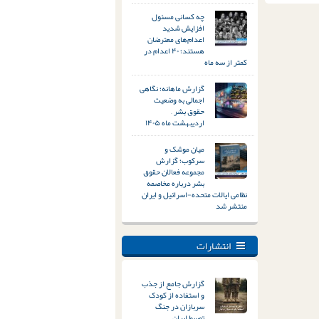
چه کسانی مسئول
افزایش شدید
اعدام‌های معترضان
هستند؛ ۴۰ اعدام در
کمتر از سه ماه
گزارش ماهانه؛ نگاهی
اجمالی به وضعیت
حقوق بشر –
اردیبهشت ماه ۱۴۰۵
میان موشک و
سرکوب؛ گزارش
مجموعه فعالان حقوق
بشر درباره مخاصمه
نظامی ایالات متحده-اسرائیل و ایران
منتشر شد
انتشارات
گزارش جامع از جذب
و استفاده از کودک
سربازان در جنگ
توسط ایران