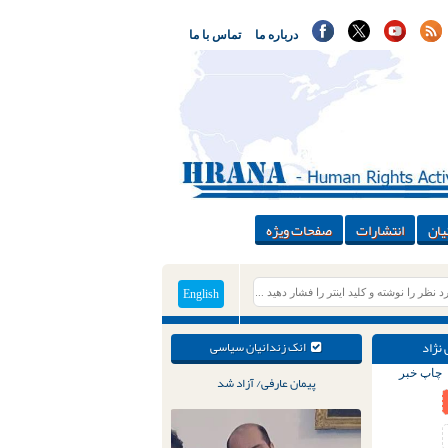
درباره ما
تماس با ما
یان
انتشارات
صفحات ویژه
English
نژاد
انک زندانیان سیاسی
چاپ خبر
پیمان عارفی/ آزاد شد