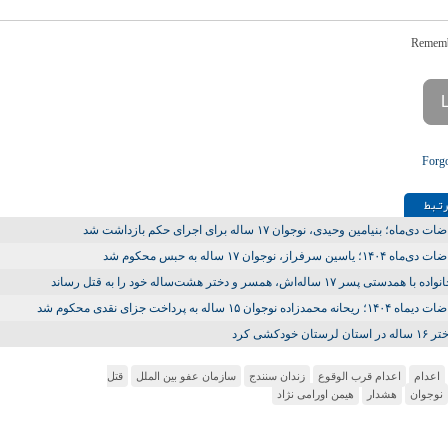
Forg
تـبط
دی‌ماه؛ بنیامین وحیدی، نوجوان ۱۷ ساله برای اجرای حکم بازداشت شد
۱؛ یاسین سرفراز، نوجوان ۱۷ ساله به حبس محکوم شد
 همدستی پسر ۱۷ ساله‌اش، همسر و دختر هشت‌ساله خود را به قتل رساند
انه محمدزاده نوجوان ۱۵ ساله به پرداخت جزای نقدی محکوم شد
ن لرستان خودکشی کرد
اعدام
اعدام قرب الوقوع
زندان سنندج
سازمان عفو بین الملل
قتل
نوجوان
هشدار
هیمن اورامی نژاد