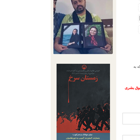
ه به
حقوق بشری