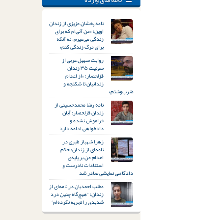
نامه پخشان عزیزی از زندان
اوین؛ «من آنی‌ام که برای
زندگی می‌میرم، نه آنکه
برای مرگ زندگی کنم»
روایت سهیل عربی از
سوئیت ۳۵ زندان
قزلحصار؛ «از اعدام
زندانیان تا شکنجه و
ضرب‌وشتم»
نامه رضا محمدحسینی از
زندان قزلحصار: آبان
فراموش نشده و
دادخواهی ادامه دارد
زهرا شهباز طبری در
نامه‌ای از زندان: حکم
اعدام من بر پایه‌ی
استنادات نادرست و
دادگاهی نمایشی صادر شد
مطلب احمدیان در نامه‌ای از
زندان: “هیچ‌گاه چنین درد
شدیدی را تجربه نکرده‌ام”