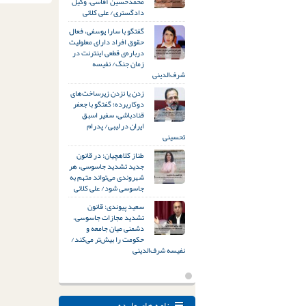
محمدحسین آقاسی، وکیل
دادگستری/ علی کلائی
گفتگو با سارا یوسفی، فعال
حقوق افراد دارای معلولیت
درباره‌ی قطعی اینترنت در
زمان جنگ/ نفیسه
شرف‌الدینی
زدن یا نزدن زیرساخت‌های
دوکاربرده؛ گفتگو با جعفر
قنادباشی، سفیر اسبق
ایران در لیبی/ پدرام
تحسینی
طناز کلاهچیان: در قانون
جدید تشدید جاسوسی، هر
شهروندی می‌تواند متهم به
جاسوسی شود/ علی کلائی
سعید پیوندی: قانون
تشدید مجازات جاسوسی،
دشمنی میان جامعه و
حکومت را بیش‌تر می‌کند/
نفیسه شرف‌الدینی
نامه های وارده