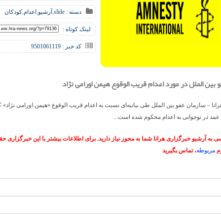
دسته :
slide
,
آرشیو
,
اعدام
,
کودکان
لینک کوتاه :
کد خبر : 9501061119
بین الملل در مورد اعدام قریب الوقوع هیمن اورامی نژاد
انا – سازمان عفو بین الملل طی بیانیه‌ای نسبت به اعدام قریب الوقوع «هیمن اورامی نژاد» ک
عمد در نوجوانی به اعدام محکوم شده است...
 به آرشیو خبرگزاری هرانا شما به مجوز نیاز دارید. برای اطلاعات بیشتر با این خبرگزاری 
م
مربوطه
، تماس بگیرید