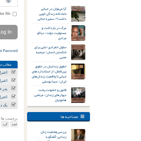
آیا می‌توان در جهانی
ناعادلانه زندگی خوبی
Remember Me
داشت؟/ سمیره حنائی
مرگ در بازداشت و
مسئولیت دولت/ دیاکو
مرادی
سلول انفرادی؛ جایی برای
ot Password
شکستن انسان/ مرضیه
محبی
مطالب مر
حقوق زندانیان در حقوق
بین‌الملل؛ از استانداردهای
اعتراضات 
جهانی تا واقعیت زندان‌های
ایران/ سینا یوسفی
اعتراضات دی‌ماه ۴۰۴
قانون و خشونت پشت
پدر خانواده با
دیوارهای زندان/ مرتضی
اعتراضات دیماه ۱۴۰۴؛ ریح
هامونیان
یک دختر ۱۶ ساله در استا
مصاحبه ها
برچسب ها:
عمد
کرد
بررسی وضعیت زنان
زندانی؛ گفتگو با