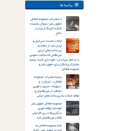
بیانیه ها
با مشارکت مجموعه فعالان
حقوق بشر؛ سئوال نماینده
کنگره آمریکا از وزارت
دفاع
ایالات متحده، اسرائیل و
ایران باید از حمله به
زیرساخت‌های انرژی
غیرنظامی که سلامت عمومی
را به خطر می‌اندازد، خودداری کنند: بیانیه
مشترک پزشکان برای حقوق بشر و
مجموعه فعالان
بیانیه مشترک «مجموعه
فعالان»، «ایروارز» و
«سیویک»: ضرورت فوری
حفاظت از غیرنظامیان و
توقف حملات به زیرساخت‌های حیاتی
مجموعه فعالان حقوق بشر
خواستار توقف فوری
درگیری‌ها در پی افزایش
تلفات غیرنظامیان شد
نامه مجموعه فعالان به
شورای حقوق بشر؛ آنچه