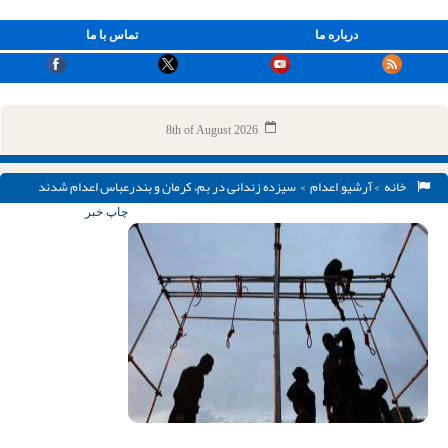
درباره ما
تماس با ما
8th of August 2026
خانه
>
آرشیو
,
اعدام
> سیزده زندانی در بم، کرمان و بندرعباس اعدام شدند
چاپ خبر