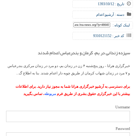
تاریخ : 1393/10/12
دسته :
آرشیو
,
اعدام
لینک کوتاه :
کد خبر : 9310121152
سیزده زندانی در بم، کرمان و بندرعباس اعدام شدند
خبرگزاری هرانا - روز پنج‌شنبه ۴ زن در زندان بم، دو مرد در زندان مرکزی بندرعباس
و ۷ مرد در زندان شهاب کرمان از طریق چوبه دار اعدام شدند. بنا به اطلاع گ...
برای دسترسی به آرشیو خبرگزاری هرانا شما به مجوز نیاز دارید. برای اطلاعات
بیشتر با این خبرگزاری حقوق بشری از طریق فرم
مربوطه
، تماس بگیرید
Username
Password