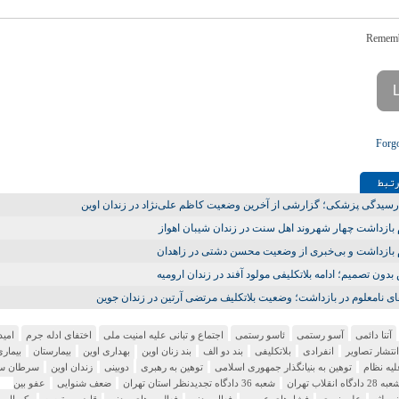
Forg
تـبط
سیدگی پزشکی؛ گزارشی از آخرین وضعیت کاظم علی‌نژاد در زندان اوین
 بازداشت چهار شهروند اهل سنت در زندان شیبان اهواز
 بازداشت و بی‌خبری از وضعیت محسن دشتی در زاهدان
دون تصمیم؛ ادامه بلاتکلیفی مولود آفند در زندان ارومیه
ی نامعلوم در بازداشت؛ وضعیت بلاتکلیف مرتضی آرتین در زندان جوین
آتنا دائمی
آسو رستمی
ئاسو رستمی
اجتماع و تبانی علیه امنیت ملی
اختفای ادله جرم
امید
انتشار تصاویر
انفرادی
بلاتکلیفی
بند دو الف
بند زنان اوین
بهداری اوین
بیمارستان
بیماری
لیه نظام
توهین به بنیانگذار جمهوری اسلامی
توهین به رهبری
دوبینی
زندان اوین
سرطان سی
ه 28 دادگاه انقلاب تهران
شعبه 36 دادگاه تجدیدنظر استان تهران
ضعف شنوایی
عفو بین
ت لثه
علی نوری
فشارهای عصبی
فعال مدنی
فعالیت های مدنی
قاضی مقیسه
یکسال پ