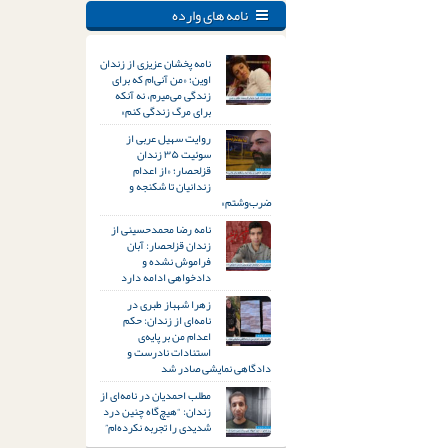
نامه های وارده
نامه پخشان عزیزی از زندان
اوین؛ «من آنی‌ام که برای
زندگی می‌میرم، نه آنکه
برای مرگ زندگی کنم»
روایت سهیل عربی از
سوئیت ۳۵ زندان
قزلحصار؛ «از اعدام
زندانیان تا شکنجه و
ضرب‌وشتم»
نامه رضا محمدحسینی از
زندان قزلحصار: آبان
فراموش نشده و
دادخواهی ادامه دارد
زهرا شهباز طبری در
نامه‌ای از زندان: حکم
اعدام من بر پایه‌ی
استنادات نادرست و
دادگاهی نمایشی صادر شد
مطلب احمدیان در نامه‌ای از
زندان: “هیچ‌گاه چنین درد
شدیدی را تجربه نکرده‌ام”