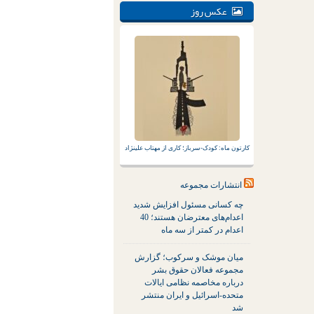
عکس روز
کارتون ماه: کودک-سرباز؛ کاری از مهتاب علینژاد
انتشارات مجموعه
چه کسانی مسئول افزایش شدید
اعدام‌های معترضان هستند؛ 40
اعدام در کمتر از سه ماه
میان موشک و سرکوب؛ گزارش
مجموعه فعالان حقوق بشر
درباره مخاصمه نظامی ایالات
متحده-اسرائیل و ایران منتشر
شد