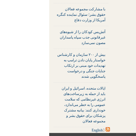
با مشارکت مجموعه فعالان
حقوق بشر؛ سئوال نماینده کنگره
آمریکا از وزارت دفاع
آتش‌بس کودکان را از شیوه‌های
غیرقانونی جذب سپاه پاسداران
مصون نمی‌سازد
بیش از ۲۰۰ سازمان و کارشناس
خواستار پایان دادن ترامپ به
تهدیدات خود مبنی بر ارتکاب
جنایات جنگی و درخواست
پاسخگویی شدند
ایالات متحده، اسرائیل و ایران
باید از حمله به زیرساخت‌های
انرژی غیرنظامی که سلامت
عمومی را به خطر می‌اندازد،
خودداری کنند: بیانیه مشترک
پزشکان برای حقوق بشر و
مجموعه فعالان