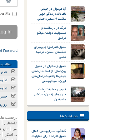
آیا می‌توان در جهانی
ناعادلانه زندگی خوبی
Remember Me
داشت؟/ سمیره حنائی
مرگ در بازداشت و
مسئولیت دولت/ دیاکو
مرادی
سلول انفرادی؛ جایی برای
ot Password
شکستن انسان/ مرضیه
محبی
مطالب مر
حقوق زندانیان در حقوق
بین‌الملل؛ از استانداردهای
عدم ر
جهانی تا واقعیت زندان‌های
ایران/ سینا یوسفی
تداوم
قانون و خشونت پشت
تداوم
دیوارهای زندان/ مرتضی
حبس ب
هامونیان
روزها
مصاحبه ها
برچسب ها:
علیشناس
اس
تبلیغ ع
گفتگو با سارا یوسفی، فعال
حقوق افراد دارای معلولیت
تی اسکن
شعب
الملل
عفون