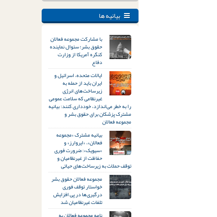
بیانیه ها
با مشارکت مجموعه فعالان
حقوق بشر؛ سئوال نماینده
کنگره آمریکا از وزارت
دفاع
ایالات متحده، اسرائیل و
ایران باید از حمله به
زیرساخت‌های انرژی
غیرنظامی که سلامت عمومی
را به خطر می‌اندازد، خودداری کنند: بیانیه
مشترک پزشکان برای حقوق بشر و
مجموعه فعالان
بیانیه مشترک «مجموعه
فعالان»، «ایروارز» و
«سیویک»: ضرورت فوری
حفاظت از غیرنظامیان و
توقف حملات به زیرساخت‌های حیاتی
مجموعه فعالان حقوق بشر
خواستار توقف فوری
درگیری‌ها در پی افزایش
تلفات غیرنظامیان شد
نامه مجموعه فعالان به