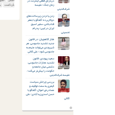
درباره‌ی قطعی اینترنت در
زمان جنگ/ نفیسه
بازداشت
ی
شرف‌الدینی
زدن یا نزدن زیرساخت‌های
دوکاربرده؛ گفتگو با جعفر
قنادباشی، سفیر اسبق
ایران در لیبی/ پدرام
تحسینی
طناز کلاهچیان: در قانون
جدید تشدید جاسوسی، هر
شهروندی می‌تواند متهم به
جاسوسی شود/ علی کلائی
سعید پیوندی: قانون
تشدید مجازات جاسوسی،
دشمنی میان جامعه و
حکومت را بیش‌تر می‌کند/
نفیسه شرف‌الدینی
بررسی چرخش سیاست
کیفری به سمت توقیف و
مصادره‌ی اموال؛ گفتگو با
حسن اسدی‌زیدآبادی/ علی
کلائی