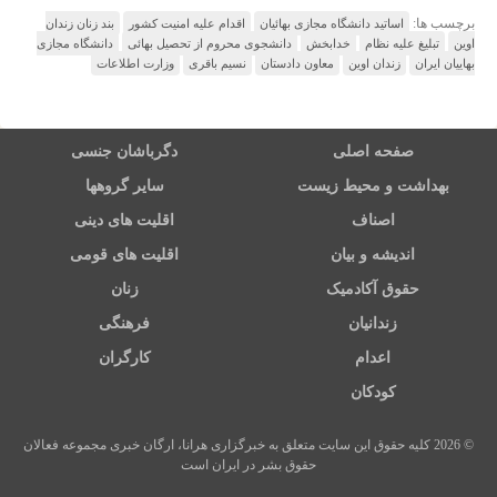
برچسب ها:
اساتید دانشگاه مجازی بهائیان
اقدام علیه امنیت کشور
بند زنان زندان
اوین
تبلیغ علیه نظام
خدابخش
دانشجوی محروم از تحصیل بهائی
دانشگاه مجازی
بهاییان ایران
زندان اوین
معاون دادستان
نسیم باقری
وزارت اطلاعات
صفحه اصلی
دگرباشان جنسی
بهداشت و محیط زیست
سایر گروهها
اصناف
اقلیت های دینی
اندیشه و بیان
اقلیت های قومی
حقوق آکادمیک
زنان
زندانیان
فرهنگی
اعدام
کارگران
کودکان
© 2026 کلیه حقوق این سایت متعلق به خبرگزاری هرانا، ارگان خبری مجموعه فعالان
حقوق بشر در ایران است