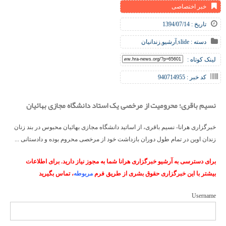
خبر اختصاصی
تاریخ : 1394/07/14
دسته :
slide
,
آرشیو
,
زندانیان
لینک کوتاه :
کد خبر : 940714955
نسیم باقری؛ محرومیت از مرخصی یک استاد دانشگاه مجازی بهائیان
خبرگزاری هرانا- نسیم باقری، از اساتید دانشگاه مجازی بهائیان محبوس در بند زنان
زندان اوین در تمام طول دوران بازداشت خود از مرخصی محروم بوده و دادستانی ...
برای دسترسی به آرشیو خبرگزاری هرانا شما به مجوز نیاز دارید. برای اطلاعات
بیشتر با این خبرگزاری حقوق بشری از طریق فرم
مربوطه
، تماس بگیرید
Username