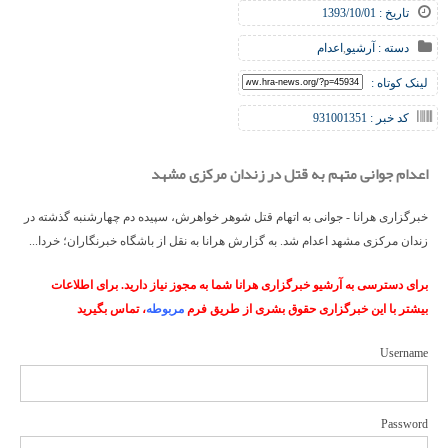
تاریخ : 1393/10/01
دسته :
آرشیو
,
اعدام
لینک کوتاه :
کد خبر : 931001351
اعدام جوانی متهم به قتل در زندان مرکزی مشهد
خبرگزاری هرانا - جوانی به اتهام قتل شوهر خواهرش، سپیده دم چهارشنبه گذشته در
زندان مرکزی مشهد اعدام شد. به گزارش هرانا به نقل از باشگاه خبرنگاران؛ خردا...
برای دسترسی به آرشیو خبرگزاری هرانا شما به مجوز نیاز دارید. برای اطلاعات
بیشتر با این خبرگزاری حقوق بشری از طریق فرم
مربوطه
، تماس بگیرید
Username
Password