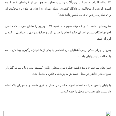
۳۲ ساله اقدام به سرقت زیورآلات زنان و تجاوز به چهارتن از قربانیان خود کرده
است. او پس از محاکمه در دادگاه کیفری استان تهران به اعدام در ملاءعام محکوم که
رای صادره در دیوان عالی کشور تائید شد.”
عقربه‌های ساعت ۶ و ۴ دقیقه صبح سه شنبه ۲۱ شهریور را نشان می‌داد که قاضی
اجرای احکام دستور اجرای حکم اعدام را صادر کرد و صادق مرادی با جرثقیل از گردن
آویزان شد.
پس از اجرای حکم برخی آشنایان مرد اعدامی با یکی از شاکیان درگیری پیدا کردند که
با دخالت پلیس پایان یافت.
سرانجام ساعت ۶ و ۱۸ دقیقه جنازه مرد متجاوز پائین کشیده شد و با تائید مرگش از
سوی دکتر حاضر در محل جسدش به پزشکی قانونی منتقل شد.
با پایان یافتن مراسم اعدام افراد حاضر در محل متفرق شدند و ماموران بلافاصله
داربست‌های نصب در محل را جمع کردند.