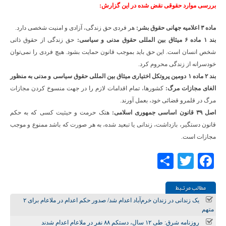
بررسی موارد حقوقی نقض شده در این گزارش:
ماده ۳ اعلامیه جهانی حقوق بشر:
هر فردی حق زندگی، آزادی و امنیت شخصی دارد.
بند ۱ ماده ۶ میثاق بین المللی حقوق مدنی و سیاسی:
حق زندگی از حقوق ذاتی
شخص انسان است. این حق باید بموجب قانون حمایت بشود. هیچ فردی را نمی‌توان
خودسرانه از زندگی محروم کرد.
بند ۲ ماده ۱ دومین پروتکل اختیاری میثاق بین المللی حقوق سیاسی و مدنی به منظور
الغای مجازات مرگ:
کشور‌ها، تمام اقدامات لازم را در جهت منسوخ کردن مجازات
مرگ در قلمرو قضائی خود، بعمل آورند.
اصل ۳۹ قانون اساسی جمهوری اسلامی:
هتک حرمت و حیثیت کسی که به حکم
قانون دستگیر، بازداشت، زندانی یا تبعید شده، به هر صورت که باشد ممنوع و موجب
مجازات است.
Share
Twitter
Facebook
مطالب مرتـبط
یک زندانی در زندان خرم‌آباد اعدام شد/ صدور حکم اعدام در ملاعام برای ۲
متهم
روزنامه شرق: طی ۱۲ سال، دستکم ۸۸ نفر در ملاعام اعدام شدند