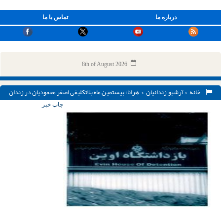
درباره ما
تماس با ما
8th of August 2026
خانه
>
آرشیو
,
زندانیان
> هرانا؛ بیستمین ماه بلاتکلیفی اصغر محمودیان در زندان
اوین
چاپ خبر