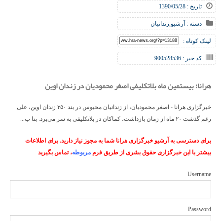
تاریخ : 1390/05/28
دسته :
آرشیو
,
زندانیان
لینک کوتاه :
کد خبر : 900528536
هرانا؛ بیستمین ماه بلاتکلیفی اصغر محمودیان در زندان اوین
خبرگزاری هرانا - اصغر محمودیان، از زندانیان محبوس در بند ۳۵۰ زندان اوین، علی
رغم گذشت ۲۰ ماه از زمان بازداشت، کماکان در بلاتکلیفی به سر می‌برد. بنا ب...
برای دسترسی به آرشیو خبرگزاری هرانا شما به مجوز نیاز دارید. برای اطلاعات
بیشتر با این خبرگزاری حقوق بشری از طریق فرم
مربوطه
، تماس بگیرید
Username
Password