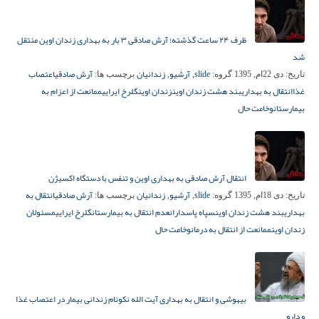
ظرف ۲۴ ساعت گذشته؛ آرش صادقی ۳ بار به بهداری زندان اوین منتقل
شد
slide
آرشیو
زندانیان
آرش صادقی
اعتصاب
تاریخ:
دی 22ام, 1395
گروه:
,
,
برچسب ها:
غذا
انتقال به بهداری
بند هشت زندان اوین
زندان اوین
گلرخ ایرایی
ممانعت از اعزام به
بیمارستان
وخامت حال
انتقال آرش صادقی به بهداری اوین و تنفس با دستگاه اکسیژن
slide
آرشیو
زندانیان
آرش صادقی
انتقال به
تاریخ:
دی 18ام, 1395
گروه:
,
,
برچسب ها:
بهداری
بند هشت زندان اوین
سپاه پاسداران
عدم انتقال به بیمارستان
گلرخ ایرایی
مسئولان
زندان اوین
ممانعت از انتقال به درمان
وخامت حال
بیهوشی و انتقال به بهداری آیت الله نکونام زندانی بیمار در اعتصاب غذا
و دارو