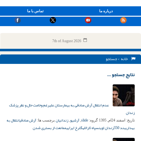
درباره ما
تماس با ما
7th of August 2026
خانه
> جستجو
نتایج جستجو ...
عدم انتقال آرش صادقی به بیمارستان علیرغم وخامت حال و نظر پزشک
زندان
slide
آرشیو
زندانیان
آرش صادقی
انتقال به
تاریخ:
اسفند 24ام, 1395
گروه:
,
,
برچسب ها:
بهداری
بند 350
زندان اوین
سپاه ثارالله
گلرخ ایرایی
ممانعت از بستری شدن