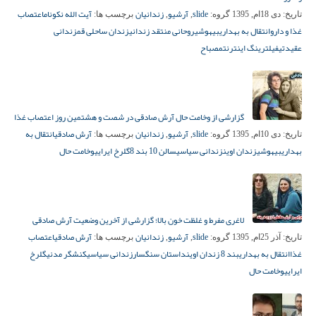
slide
آرشیو
زندانیان
آیت الله نکونام
اعتصاب
تاریخ:
دی 18ام, 1395
گروه:
,
,
برچسب ها:
غذا و دارو
انتقال به بهداری
بیهوشی
روحانی منتقد زندانی
زندان ساحلی قم
زندانی
عقیدتی
فیلترینگ اینترنت
مصباح
گزارشی از وخامت حال آرش صادقی در شصت و هشتمین روز اعتصاب غذا
slide
آرشیو
زندانیان
آرش صادقی
انتقال به
تاریخ:
دی 10ام, 1395
گروه:
,
,
برچسب ها:
بهداری
بیهوشی
زندان اوین
زندانی سیاسی
سالن 10 بند 8
گلرخ ایرایی
وخامت حال
لاغری مفرط و غلظت خون بالا؛ گزارشی از آخرین وضعیت آرش صادقی
slide
آرشیو
زندانیان
آرش صادقی
اعتصاب
تاریخ:
آذر 25ام, 1395
گروه:
,
,
برچسب ها:
غذا
انتقال به بهداری
بند 8 زندان اوین
داستان سنگسار
زندانی سیاسی
کنشگر مدنی
گلرخ
ایرایی
وخامت حال