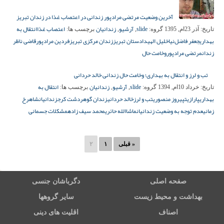
آخرین وضعیت مرتضی مرادپور زندانی در اعتصاب غذا در زندان تبریز
slide
آرشیو
زندانیان
اعتصاب غذا
انتقال به
تاریخ:
آذر 23ام, 1395
گروه:
,
,
برچسب ها:
بهداری
جعفر فاضل‌نیا
خلیل الهی
دادستان تبریز
زندان مرکزی تبریز
فردین مرادپور
قاضی ناظر
زندان
مرتضی مرادپور
وخامت حال
تب و لرز و انتقال به بهداری؛ وخامت حال زندانی خالد حردانی
slide
آرشیو
زندانیان
انتقال به
تاریخ:
خرداد 10ام, 1394
گروه:
,
,
برچسب ها:
بهداری
پارازیت
پیروز منصوری
تب و لرز
خالد حردانی
زندان گوهردشت کرج
زندانیان
شاهرخ
زمانی
عدم توجه به وضعیت زندانیان
ماشاالله حائری
محمد سیف زاده
مشکلات جسمانی
« قبلی
۱
۲
صفحه اصلی
دگرباشان جنسی
بهداشت و محیط زیست
سایر گروهها
اصناف
اقلیت های دینی