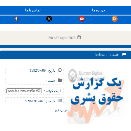
درباره ما
تماس با ما
6th of August 2026
خانه
> > kelisa
تاریخ : 1392/07/09
دسته :
لینک کوتاه :
کد خبر : 9207091246
چاپ خبر