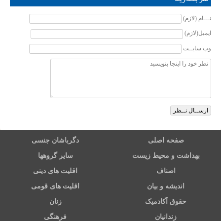
نـــام (لازم)
ایمیل(لازم)
وب سایــت
صفحه اصلی
دگرباشان جنسی
بهداشت و محیط زیست
سایر گروهها
اصناف
اقلیت های دینی
اندیشه و بیان
اقلیت های قومی
حقوق آکادمیک
زنان
زندانیان
فرهنگی