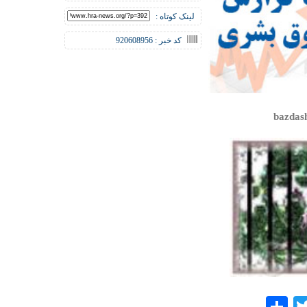
لینک کوتاه :
کد خبر : 920608956
bazdas