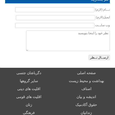
نـــام (لازم)
ایمیل(لازم)
وب سایــت
صفحه اصلی
دگرباشان جنسی
بهداشت و محیط زیست
سایر گروهها
اصناف
اقلیت های دینی
اندیشه و بیان
اقلیت های قومی
حقوق آکادمیک
زنان
زندانیان
فرهنگی