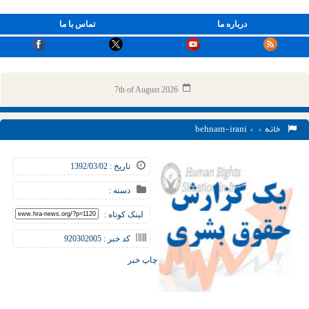
درباره ما
تماس با ما
7th of August 2026
خانه
> > behnam-irani
تاریخ : 1392/03/02
دسته :
لینک کوتاه :
کد خبر : 920302005
چاپ خبر