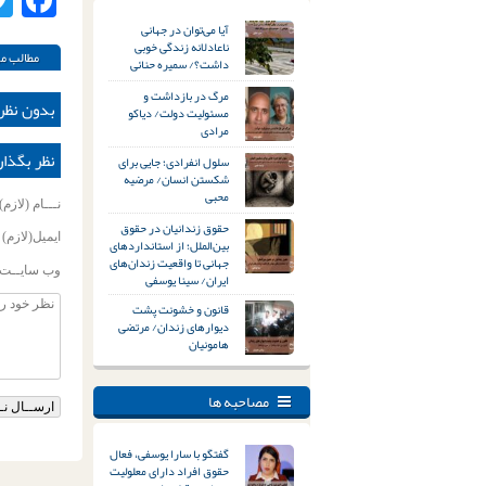
ok
آیا می‌توان در جهانی
ناعادلانه زندگی خوبی
مطالب مر
داشت؟/ سمیره حنائی
مرگ در بازداشت و
بدون نظر
مسئولیت دولت/ دیاکو
مرادی
نظر بگذار
سلول انفرادی؛ جایی برای
شکستن انسان/ مرضیه
محبی
نـــام (لازم)
حقوق زندانیان در حقوق
ایمیل(لازم)
بین‌الملل؛ از استانداردهای
جهانی تا واقعیت زندان‌های
وب سایــت
ایران/ سینا یوسفی
قانون و خشونت پشت
دیوارهای زندان/ مرتضی
هامونیان
مصاحبه ها
گفتگو با سارا یوسفی، فعال
حقوق افراد دارای معلولیت