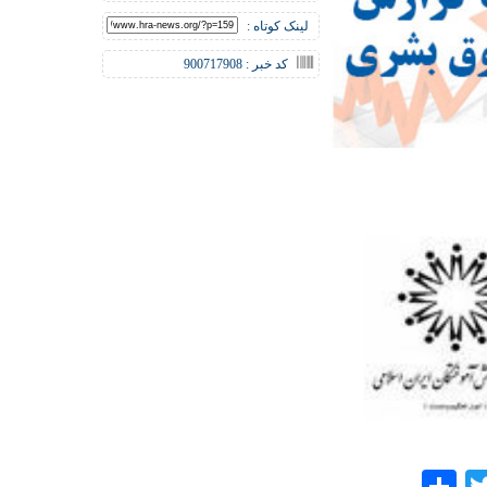
لینک کوتاه :
کد خبر : 900717908