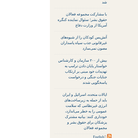
شد
با مشارکت مجموعه فعالان
حقوق بشر؛ سئوال نماینده کنگره
آمریکا از وزارت دفاع
آتش‌بس کودکان را از شیوه‌های
غیرقانونی جذب سپاه پاسداران
مصون نمی‌سازد
بیش از ۲۰۰ سازمان و کارشناس
خواستار پایان دادن ترامپ به
تهدیدات خود مبنی بر ارتکاب
جنایات جنگی و درخواست
پاسخگویی شدند
ایالات متحده، اسرائیل و ایران
باید از حمله به زیرساخت‌های
انرژی غیرنظامی که سلامت
عمومی را به خطر می‌اندازد،
خودداری کنند: بیانیه مشترک
پزشکان برای حقوق بشر و
مجموعه فعالان