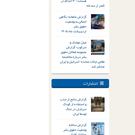
هستند؛ ۴۰ اعدام در
کمتر از سه ماه
گزارش ماهانه؛ نگاهی
اجمالی به وضعیت
حقوق بشر –
اردیبهشت ماه ۱۴۰۵
میان موشک و
سرکوب؛ گزارش
مجموعه فعالان حقوق
بشر درباره مخاصمه
نظامی ایالات متحده-اسرائیل و ایران
منتشر شد
انتشارات
گزارش جامع از جذب
و استفاده از کودک
سربازان در جنگ
توسط ایران
گزارش سالانه
وضعیت حقوق بشر
&#۸۲۱۱; ۲۰۱۴