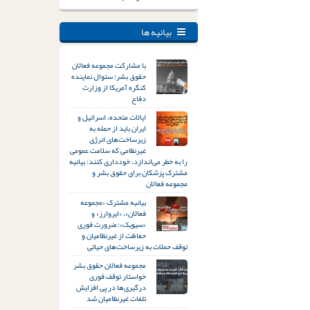
بیانیه ها
با مشارکت مجموعه فعالان
حقوق بشر؛ سئوال نماینده
کنگره آمریکا از وزارت
دفاع
ایالات متحده، اسرائیل و
ایران باید از حمله به
زیرساخت‌های انرژی
غیرنظامی که سلامت عمومی
را به خطر می‌اندازد، خودداری کنند: بیانیه
مشترک پزشکان برای حقوق بشر و
مجموعه فعالان
بیانیه مشترک «مجموعه
فعالان»، «ایروارز» و
«سیویک»: ضرورت فوری
حفاظت از غیرنظامیان و
توقف حملات به زیرساخت‌های حیاتی
مجموعه فعالان حقوق بشر
خواستار توقف فوری
درگیری‌ها در پی افزایش
تلفات غیرنظامیان شد