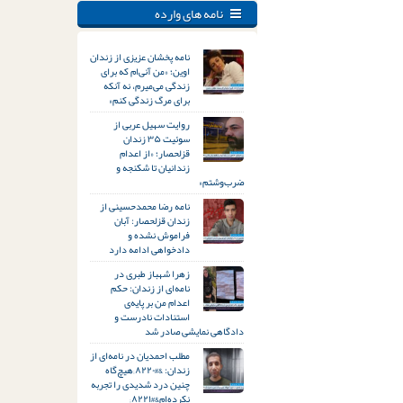
نامه های وارده
نامه پخشان عزیزی از زندان
اوین؛ «من آنی‌ام که برای
زندگی می‌میرم، نه آنکه
برای مرگ زندگی کنم»
روایت سهیل عربی از
سوئیت ۳۵ زندان
قزلحصار؛ «از اعدام
زندانیان تا شکنجه و
ضرب‌وشتم»
نامه رضا محمدحسینی از
زندان قزلحصار: آبان
فراموش نشده و
دادخواهی ادامه دارد
زهرا شهباز طبری در
نامه‌ای از زندان: حکم
اعدام من بر پایه‌ی
استنادات نادرست و
دادگاهی نمایشی صادر شد
مطلب احمدیان در نامه‌ای از
زندان: &#۸۲۲۰;هیچ‌گاه
چنین درد شدیدی را تجربه
نکرده‌ام&#۸۲۲۱;