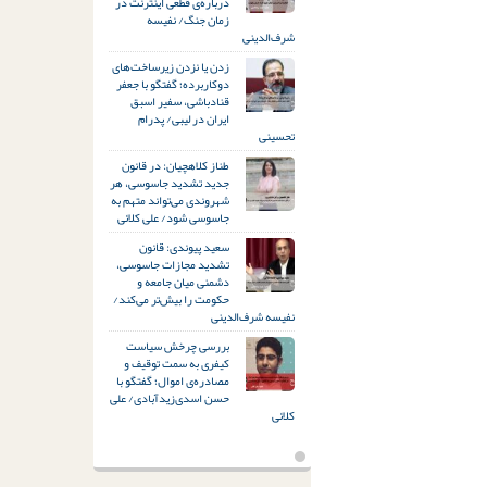
درباره‌ی قطعی اینترنت در
زمان جنگ/ نفیسه
شرف‌الدینی
زدن یا نزدن زیرساخت‌های
دوکاربرده؛ گفتگو با جعفر
قنادباشی، سفیر اسبق
ایران در لیبی/ پدرام
تحسینی
طناز کلاهچیان: در قانون
جدید تشدید جاسوسی، هر
شهروندی می‌تواند متهم به
جاسوسی شود/ علی کلائی
سعید پیوندی: قانون
تشدید مجازات جاسوسی،
دشمنی میان جامعه و
حکومت را بیش‌تر می‌کند/
نفیسه شرف‌الدینی
بررسی چرخش سیاست
کیفری به سمت توقیف و
مصادره‌ی اموال؛ گفتگو با
حسن اسدی‌زیدآبادی/ علی
کلائی