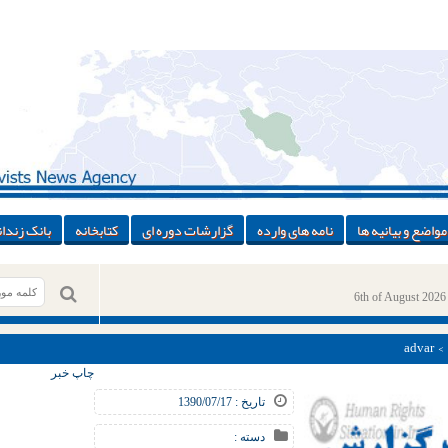
مواضع و بیانیه ها
نامه های وارده
گزارشات دوره ای
کتابخانه
بانک زندان
6th of August 2026
> > 
چاپ خبر
تاریخ : 1390/07/17
دسته :