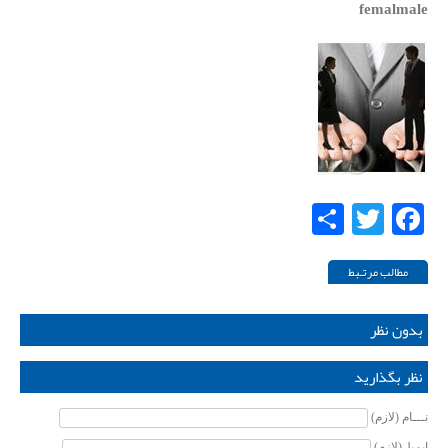
femalmale
Share
Twitter
Facebook
مطالب مرتـبط
بدون نظر
نظر بگذارید
نـــام (لازم)
ایمیل(لازم)