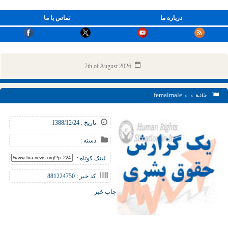
درباره ما
تماس با ما
7th of August 2026
خانه
> > femalmale
تاریخ : 1388/12/24
دسته :
لینک کوتاه :
کد خبر : 881224750
چاپ خبر