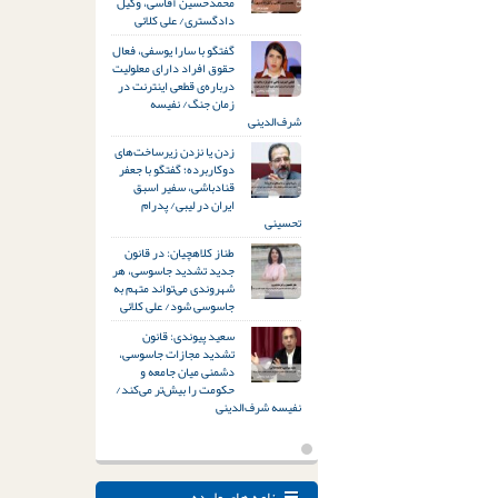
محمدحسین آقاسی، وکیل
دادگستری/ علی کلائی
گفتگو با سارا یوسفی، فعال
حقوق افراد دارای معلولیت
درباره‌ی قطعی اینترنت در
زمان جنگ/ نفیسه
شرف‌الدینی
زدن یا نزدن زیرساخت‌های
دوکاربرده؛ گفتگو با جعفر
قنادباشی، سفیر اسبق
ایران در لیبی/ پدرام
تحسینی
طناز کلاهچیان: در قانون
جدید تشدید جاسوسی، هر
شهروندی می‌تواند متهم به
جاسوسی شود/ علی کلائی
سعید پیوندی: قانون
تشدید مجازات جاسوسی،
دشمنی میان جامعه و
حکومت را بیش‌تر می‌کند/
نفیسه شرف‌الدینی
نامه های وارده