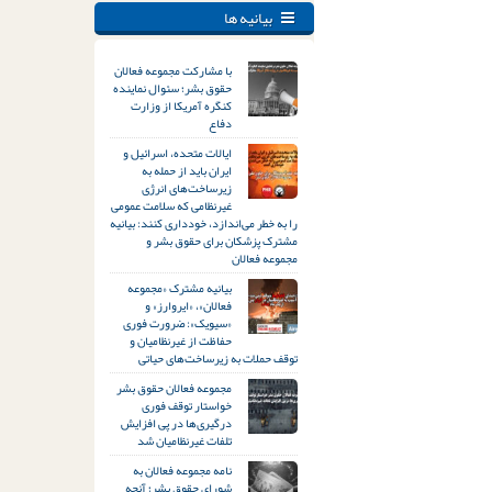
بیانیه ها
با مشارکت مجموعه فعالان
حقوق بشر؛ سئوال نماینده
کنگره آمریکا از وزارت
دفاع
ایالات متحده، اسرائیل و
ایران باید از حمله به
زیرساخت‌های انرژی
غیرنظامی که سلامت عمومی
را به خطر می‌اندازد، خودداری کنند: بیانیه
مشترک پزشکان برای حقوق بشر و
مجموعه فعالان
بیانیه مشترک «مجموعه
فعالان»، «ایروارز» و
«سیویک»: ضرورت فوری
حفاظت از غیرنظامیان و
توقف حملات به زیرساخت‌های حیاتی
مجموعه فعالان حقوق بشر
خواستار توقف فوری
درگیری‌ها در پی افزایش
تلفات غیرنظامیان شد
نامه مجموعه فعالان به
شورای حقوق بشر؛ آنچه