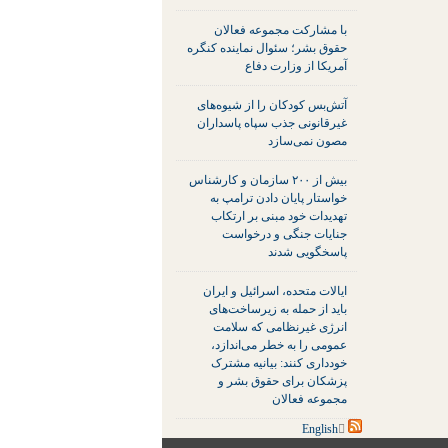
با مشارکت مجموعه فعالان
حقوق بشر؛ سئوال نماینده کنگره
آمریکا از وزارت دفاع
آتش‌بس کودکان را از شیوه‌های
غیرقانونی جذب سپاه پاسداران
مصون نمی‌سازد
بیش از ۲۰۰ سازمان و کارشناس
خواستار پایان دادن ترامپ به
تهدیدات خود مبنی بر ارتکاب
جنایات جنگی و درخواست
پاسخگویی شدند
ایالات متحده، اسرائیل و ایران
باید از حمله به زیرساخت‌های
انرژی غیرنظامی که سلامت
عمومی را به خطر می‌اندازد،
خودداری کنند: بیانیه مشترک
پزشکان برای حقوق بشر و
مجموعه فعالان