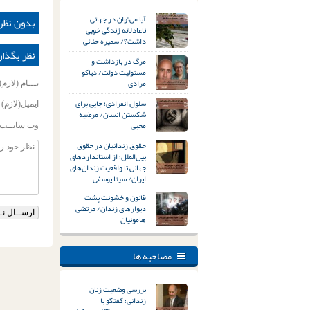
آیا می‌توان در جهانی
بدون نظر
ناعادلانه زندگی خوبی
داشت؟/ سمیره حنائی
نظر بگذار
مرگ در بازداشت و
مسئولیت دولت/ دیاکو
مرادی
نـــام (لازم)
سلول انفرادی؛ جایی برای
ایمیل(لازم)
شکستن انسان/ مرضیه
محبی
وب سایــت
حقوق زندانیان در حقوق
بین‌الملل؛ از استانداردهای
جهانی تا واقعیت زندان‌های
ایران/ سینا یوسفی
قانون و خشونت پشت
دیوارهای زندان/ مرتضی
هامونیان
مصاحبه ها
بررسی وضعیت زنان
زندانی؛ گفتگو با