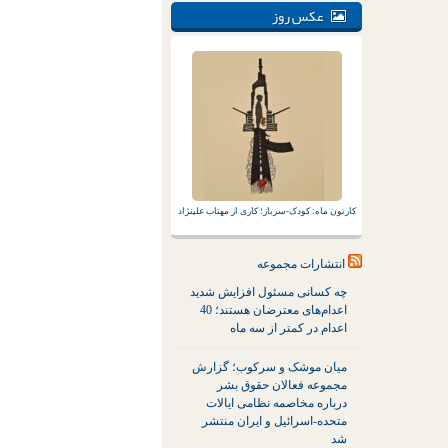
عکس روز
کارتون ماه: کودک-سرباز؛ کاری از مهتاب علینژاد
انتشارات مجموعه
چه کسانی مسئول افزایش شدید
اعدام‌های معترضان هستند؛ 40
اعدام در کمتر از سه ماه
میان موشک و سرکوب؛ گزارش
مجموعه فعالان حقوق بشر
درباره مخاصمه نظامی ایالات
متحده-اسرائیل و ایران منتشر
شد