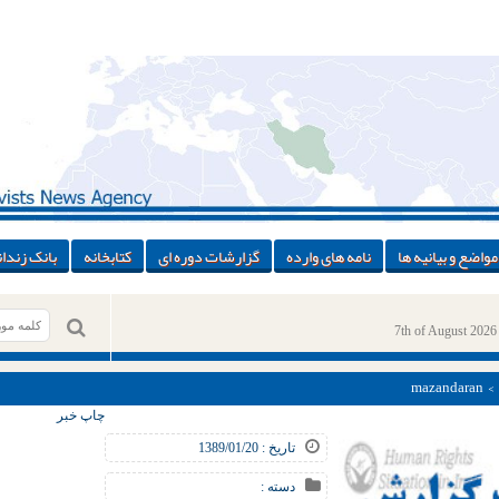
مواضع و بیانیه ها
نامه های وارده
گزارشات دوره ای
کتابخانه
بانک زندان
7th of August 2026
> > maz
چاپ خبر
تاریخ : 1389/01/20
دسته :