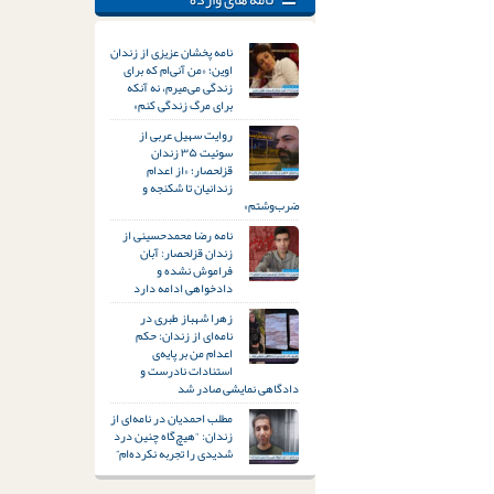
نامه پخشان عزیزی از زندان
اوین؛ «من آنی‌ام که برای
زندگی می‌میرم، نه آنکه
برای مرگ زندگی کنم»
روایت سهیل عربی از
سوئیت ۳۵ زندان
قزلحصار؛ «از اعدام
زندانیان تا شکنجه و
ضرب‌وشتم»
نامه رضا محمدحسینی از
زندان قزلحصار: آبان
فراموش نشده و
دادخواهی ادامه دارد
زهرا شهباز طبری در
نامه‌ای از زندان: حکم
اعدام من بر پایه‌ی
استنادات نادرست و
دادگاهی نمایشی صادر شد
مطلب احمدیان در نامه‌ای از
زندان: “هیچ‌گاه چنین درد
شدیدی را تجربه نکرده‌ام”