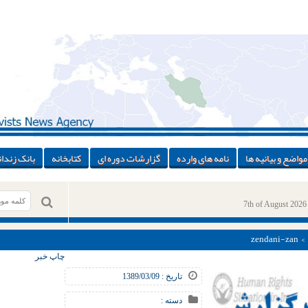
مواضع و بیانیه ها
نامه های وارده
گزارشات دوره ای
کتابخانه
بانک زندان
7th of August 2026
> > zend
چاپ خبر
تاریخ : 1389/03/09
دسته :