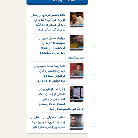
نامه پخشان عزیزی از زندان
اوین؛ «من آنی‌ام که برای
زندگی می‌میرم، نه آنکه
برای مرگ زندگی کنم»
روایت سهیل عربی از
سوئیت ۳۵ زندان
قزلحصار؛ «از اعدام
زندانیان تا شکنجه و
ضرب‌وشتم»
نامه رضا محمدحسینی از
زندان قزلحصار: آبان
فراموش نشده و
دادخواهی ادامه دارد
زهرا شهباز طبری در
نامه‌ای از زندان: حکم
اعدام من بر پایه‌ی
استنادات نادرست و
دادگاهی نمایشی صادر شد
مطلب احمدیان در نامه‌ای از
زندان: “هیچ‌گاه چنین درد
شدیدی را تجربه نکرده‌ام”