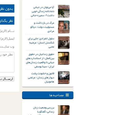
آیا می‌توان در جهانی
بدون نظر
ناعادلانه زندگی خوبی
داشت؟/ سمیره حنائی
نظر بگذار
مرگ در بازداشت و
مسئولیت دولت/ دیاکو
مرادی
نـــام (لازم)
سلول انفرادی؛ جایی برای
ایمیل(لازم)
شکستن انسان/ مرضیه
محبی
وب سایــت
حقوق زندانیان در حقوق
بین‌الملل؛ از استانداردهای
جهانی تا واقعیت زندان‌های
ایران/ سینا یوسفی
قانون و خشونت پشت
دیوارهای زندان/ مرتضی
هامونیان
مصاحبه ها
بررسی وضعیت زنان
زندانی؛ گفتگو با