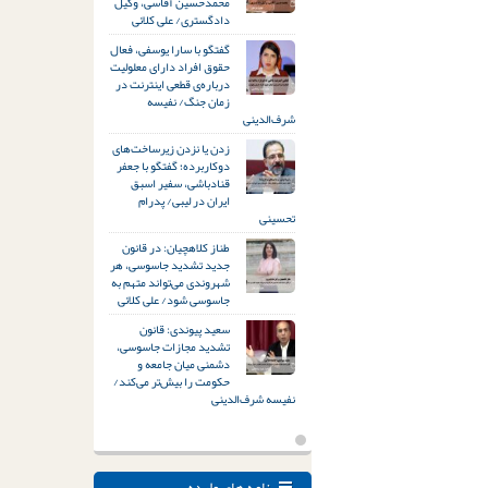
محمدحسین آقاسی، وکیل
دادگستری/ علی کلائی
گفتگو با سارا یوسفی، فعال
حقوق افراد دارای معلولیت
درباره‌ی قطعی اینترنت در
زمان جنگ/ نفیسه
شرف‌الدینی
زدن یا نزدن زیرساخت‌های
دوکاربرده؛ گفتگو با جعفر
قنادباشی، سفیر اسبق
ایران در لیبی/ پدرام
تحسینی
طناز کلاهچیان: در قانون
جدید تشدید جاسوسی، هر
شهروندی می‌تواند متهم به
جاسوسی شود/ علی کلائی
سعید پیوندی: قانون
تشدید مجازات جاسوسی،
دشمنی میان جامعه و
حکومت را بیش‌تر می‌کند/
نفیسه شرف‌الدینی
نامه های وارده