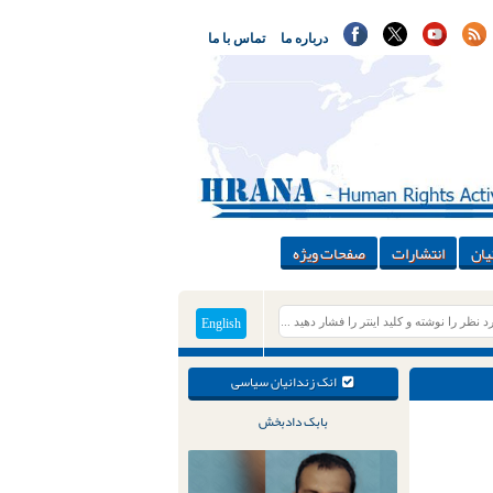
درباره ما
تماس با ما
یان
انتشارات
صفحات ویژه
English
انک زندانیان سیاسی
بابک دادبخش