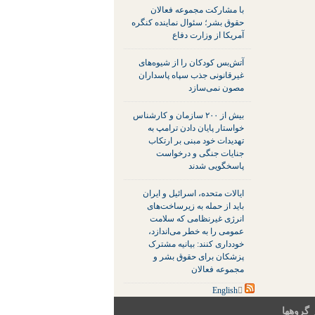
با مشارکت مجموعه فعالان
حقوق بشر؛ سئوال نماینده کنگره
آمریکا از وزارت دفاع
آتش‌بس کودکان را از شیوه‌های
غیرقانونی جذب سپاه پاسداران
مصون نمی‌سازد
بیش از ۲۰۰ سازمان و کارشناس
خواستار پایان دادن ترامپ به
تهدیدات خود مبنی بر ارتکاب
جنایات جنگی و درخواست
پاسخگویی شدند
ایالات متحده، اسرائیل و ایران
باید از حمله به زیرساخت‌های
انرژی غیرنظامی که سلامت
عمومی را به خطر می‌اندازد،
خودداری کنند: بیانیه مشترک
پزشکان برای حقوق بشر و
مجموعه فعالان
 گروهها