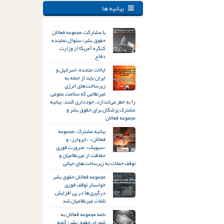
بیانیه ها
با مشارکت مجموعه فعالان
حقوق بشر؛ سئوال نماینده
کنگره آمریکا از وزارت
دفاع
ایالات متحده، اسرائیل و
ایران باید از حمله به
زیرساخت‌های انرژی
غیرنظامی که سلامت عمومی
را به خطر می‌اندازد، خودداری کنند: بیانیه
مشترک پزشکان برای حقوق بشر و
مجموعه فعالان
بیانیه مشترک «مجموعه
فعالان»، «ایروارز» و
«سیویک»: ضرورت فوری
حفاظت از غیرنظامیان و
توقف حملات به زیرساخت‌های حیاتی
مجموعه فعالان حقوق بشر
خواستار توقف فوری
درگیری‌ها در پی افزایش
تلفات غیرنظامیان شد
نامه مجموعه فعالان به
شورای حقوق بشر؛ آنچه