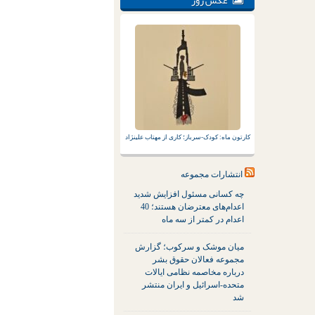
عکس روز
کارتون ماه: کودک-سرباز؛ کاری از مهتاب علینژاد
انتشارات مجموعه
چه کسانی مسئول افزایش شدید
اعدام‌های معترضان هستند؛ 40
اعدام در کمتر از سه ماه
میان موشک و سرکوب؛ گزارش
مجموعه فعالان حقوق بشر
درباره مخاصمه نظامی ایالات
متحده-اسرائیل و ایران منتشر
شد