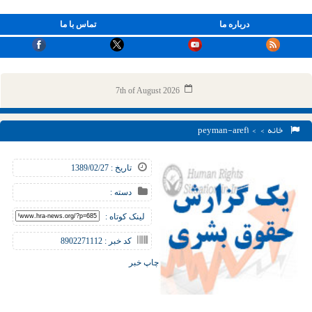
درباره ما
تماس با ما
7th of August 2026
خانه
> > peyman-aref۱
تاریخ : 1389/02/27
دسته :
لینک کوتاه :
کد خبر : 8902271112
چاپ خبر