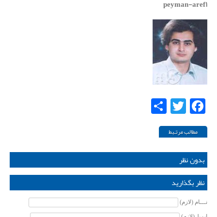
peyman-aref۱
Share
Twitter
Facebook
مطالب مرتـبط
بدون نظر
نظر بگذارید
نـــام (لازم)
ایمیل(لازم)