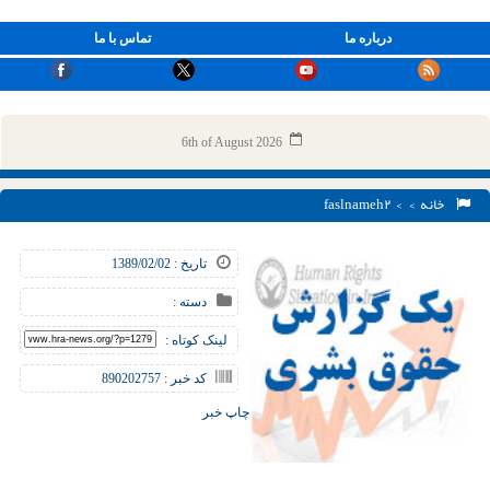
درباره ما
تماس با ما
6th of August 2026
خانه
> > faslnameh۲
تاریخ : 1389/02/02
دسته :
لینک کوتاه :
کد خبر : 890202757
چاپ خبر