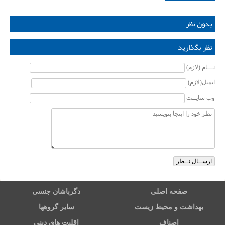
بدون نظر
نظر بگذارید
نـــام (لازم)
ایمیل(لازم)
وب سایــت
صفحه اصلی
دگرباشان جنسی
بهداشت و محیط زیست
سایر گروهها
اصناف
اقلیت های دینی