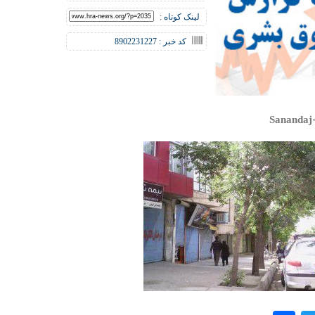
لینک کوتاه :
کد خبر : 8902231227
Sanandaj