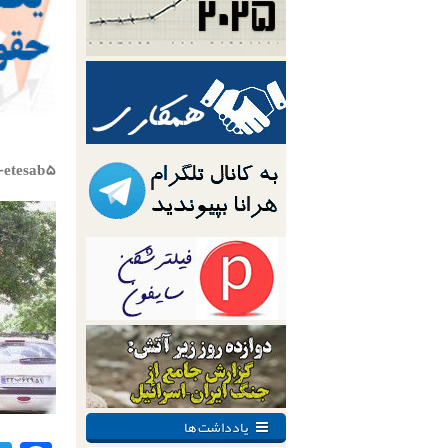
-etesab۵
یادداشت ها