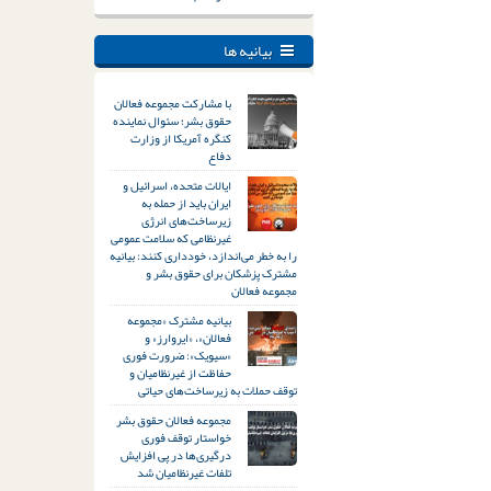
بیانیه ها
با مشارکت مجموعه فعالان
حقوق بشر؛ سئوال نماینده
کنگره آمریکا از وزارت
دفاع
ایالات متحده، اسرائیل و
ایران باید از حمله به
زیرساخت‌های انرژی
غیرنظامی که سلامت عمومی
را به خطر می‌اندازد، خودداری کنند: بیانیه
مشترک پزشکان برای حقوق بشر و
مجموعه فعالان
بیانیه مشترک «مجموعه
فعالان»، «ایروارز» و
«سیویک»: ضرورت فوری
حفاظت از غیرنظامیان و
توقف حملات به زیرساخت‌های حیاتی
مجموعه فعالان حقوق بشر
خواستار توقف فوری
درگیری‌ها در پی افزایش
تلفات غیرنظامیان شد