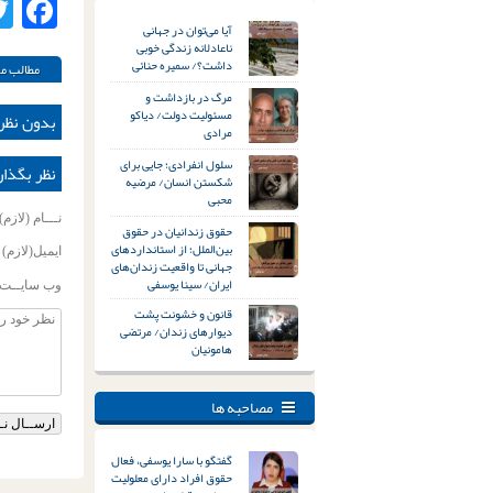
ok
آیا می‌توان در جهانی
ناعادلانه زندگی خوبی
داشت؟/ سمیره حنائی
مطالب مر
مرگ در بازداشت و
مسئولیت دولت/ دیاکو
بدون نظر
مرادی
سلول انفرادی؛ جایی برای
نظر بگذار
شکستن انسان/ مرضیه
محبی
نـــام (لازم)
حقوق زندانیان در حقوق
بین‌الملل؛ از استانداردهای
ایمیل(لازم)
جهانی تا واقعیت زندان‌های
ایران/ سینا یوسفی
وب سایــت
قانون و خشونت پشت
دیوارهای زندان/ مرتضی
هامونیان
مصاحبه ها
گفتگو با سارا یوسفی، فعال
حقوق افراد دارای معلولیت