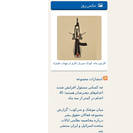
عکس روز
کارتون ماه: کودک-سرباز؛ کاری از مهتاب علینژاد
انتشارات مجموعه
چه کسانی مسئول افزایش شدید
اعدام‌های معترضان هستند؛ 40
اعدام در کمتر از سه ماه
میان موشک و سرکوب؛ گزارش
مجموعه فعالان حقوق بشر
درباره مخاصمه نظامی ایالات
متحده-اسرائیل و ایران منتشر
شد