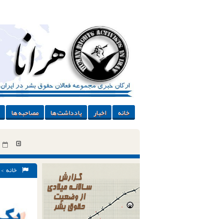
خانه
اخبار
یادداشت ها
مصاحبه ها
خانه
aj-etesab۵