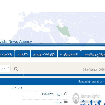
مواضع و بیانیه ها
نامه های وارده
گزارشات دوره ای
کتابخانه
بانک زندان
6th of August 2026
> > Sanand
چاپ خبر
تاریخ : 1389/02/23
دسته :