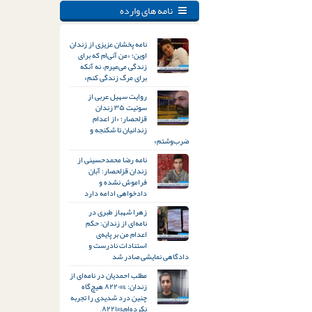
نامه های وارده
نامه پخشان عزیزی از زندان
اوین؛ «من آنی‌ام که برای
زندگی می‌میرم، نه آنکه
برای مرگ زندگی کنم»
روایت سهیل عربی از
سوئیت ۳۵ زندان
قزلحصار؛ «از اعدام
زندانیان تا شکنجه و
ضرب‌وشتم»
نامه رضا محمدحسینی از
زندان قزلحصار: آبان
فراموش نشده و
دادخواهی ادامه دارد
زهرا شهباز طبری در
نامه‌ای از زندان: حکم
اعدام من بر پایه‌ی
استنادات نادرست و
دادگاهی نمایشی صادر شد
مطلب احمدیان در نامه‌ای از
زندان: &#۸۲۲۰;هیچ‌گاه
چنین درد شدیدی را تجربه
نکرده‌ام&#۸۲۲۱;