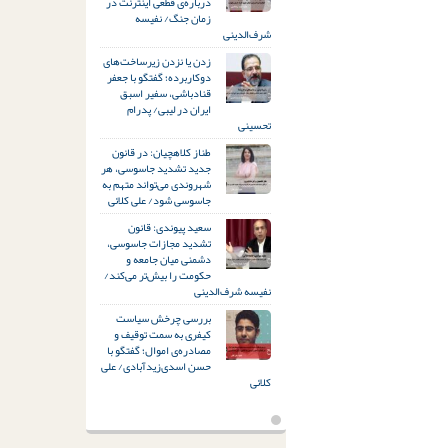
درباره‌ی قطعی اینترنت در
زمان جنگ/ نفیسه
شرف‌الدینی
زدن یا نزدن زیرساخت‌های
دوکاربرده؛ گفتگو با جعفر
قنادباشی، سفیر اسبق
ایران در لیبی/ پدرام
تحسینی
طناز کلاهچیان: در قانون
جدید تشدید جاسوسی، هر
شهروندی می‌تواند متهم به
جاسوسی شود/ علی کلائی
سعید پیوندی: قانون
تشدید مجازات جاسوسی،
دشمنی میان جامعه و
حکومت را بیش‌تر می‌کند/
نفیسه شرف‌الدینی
بررسی چرخش سیاست
کیفری به سمت توقیف و
مصادره‌ی اموال؛ گفتگو با
حسن اسدی‌زیدآبادی/ علی
کلائی