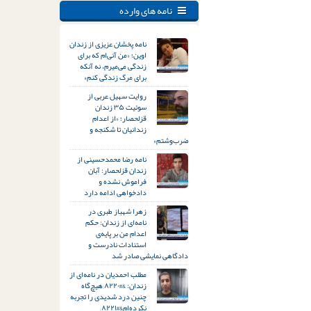
نامه های وارده
نامه پخشان عزیزی از زندان
اوین؛ «من آنی‌ام که برای
زندگی می‌میرم، نه آنکه
برای مرگ زندگی کنم»
روایت سهیل عربی از
سوئیت ۳۵ زندان
قزلحصار؛ «از اعدام
زندانیان تا شکنجه و
ضرب‌وشتم»
نامه رضا محمدحسینی از
زندان قزلحصار: آبان
فراموش نشده و
دادخواهی ادامه دارد
زهرا شهباز طبری در
نامه‌ای از زندان: حکم
اعدام من بر پایه‌ی
استنادات نادرست و
دادگاهی نمایشی صادر شد
مطلب احمدیان در نامه‌ای از
زندان: &#۸۲۲۰;هیچ‌گاه
چنین درد شدیدی را تجربه
نکرده‌ام&#۸۲۲۱;