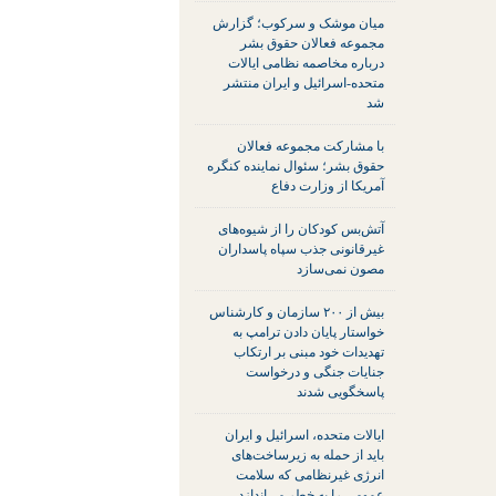
میان موشک و سرکوب؛ گزارش
مجموعه فعالان حقوق بشر
درباره مخاصمه نظامی ایالات
متحده-اسرائیل و ایران منتشر
شد
با مشارکت مجموعه فعالان
حقوق بشر؛ سئوال نماینده کنگره
آمریکا از وزارت دفاع
آتش‌بس کودکان را از شیوه‌های
غیرقانونی جذب سپاه پاسداران
مصون نمی‌سازد
بیش از ۲۰۰ سازمان و کارشناس
خواستار پایان دادن ترامپ به
تهدیدات خود مبنی بر ارتکاب
جنایات جنگی و درخواست
پاسخگویی شدند
ایالات متحده، اسرائیل و ایران
باید از حمله به زیرساخت‌های
انرژی غیرنظامی که سلامت
عمومی را به خطر می‌اندازد،