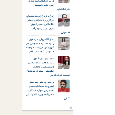
درباره‌ی قطعی اینترنت در
زمان جنگ/ نفیسه
شرف‌الدینی
زدن یا نزدن زیرساخت‌های
دوکاربرده؛ گفتگو با جعفر
قنادباشی، سفیر اسبق
ایران در لیبی/ پدرام
تحسینی
طناز کلاهچیان: در قانون
جدید تشدید جاسوسی، هر
شهروندی می‌تواند متهم به
جاسوسی شود/ علی کلائی
سعید پیوندی: قانون
تشدید مجازات جاسوسی،
دشمنی میان جامعه و
حکومت را بیش‌تر می‌کند/
نفیسه شرف‌الدینی
بررسی چرخش سیاست
کیفری به سمت توقیف و
مصادره‌ی اموال؛ گفتگو با
حسن اسدی‌زیدآبادی/ علی
کلائی