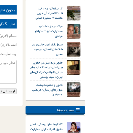
آیا می‌توان در جهانی
بدون نظر
ناعادلانه زندگی خوبی
داشت؟/ سمیره حنائی
نظر بگذار
مرگ در بازداشت و
مسئولیت دولت/ دیاکو
مرادی
نـــام (لازم)
سلول انفرادی؛ جایی برای
ایمیل(لازم)
شکستن انسان/ مرضیه
محبی
وب سایــت
حقوق زندانیان در حقوق
بین‌الملل؛ از استانداردهای
جهانی تا واقعیت زندان‌های
ایران/ سینا یوسفی
قانون و خشونت پشت
دیوارهای زندان/ مرتضی
هامونیان
مصاحبه ها
گفتگو با سارا یوسفی، فعال
حقوق افراد دارای معلولیت