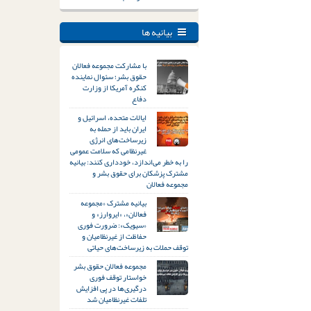
بیانیه ها
با مشارکت مجموعه فعالان
حقوق بشر؛ سئوال نماینده
کنگره آمریکا از وزارت
دفاع
ایالات متحده، اسرائیل و
ایران باید از حمله به
زیرساخت‌های انرژی
غیرنظامی که سلامت عمومی
را به خطر می‌اندازد، خودداری کنند: بیانیه
مشترک پزشکان برای حقوق بشر و
مجموعه فعالان
بیانیه مشترک «مجموعه
فعالان»، «ایروارز» و
«سیویک»: ضرورت فوری
حفاظت از غیرنظامیان و
توقف حملات به زیرساخت‌های حیاتی
مجموعه فعالان حقوق بشر
خواستار توقف فوری
درگیری‌ها در پی افزایش
تلفات غیرنظامیان شد