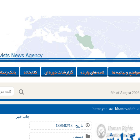
مواضع و بیانیه ها
نامه های وارده
گزارشات دوره ای
کتابخانه
بانک زندان
6th of August 2026
> > hemayat-a
چاپ خبر
تاریخ : 1389/02/13
دسته :