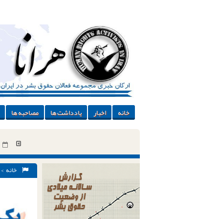
خانه
اخبار
یادداشت ها
مصاحبه ها
خانه
z-khanevadeh