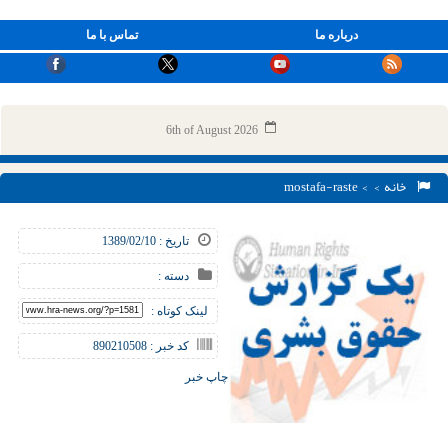
درباره ما
تماس با ما
6th of August 2026
خانه
> > mostafa-raste
تاریخ : 1389/02/10
دسته :
لینک کوتاه :
کد خبر : 890210508
چاپ خبر