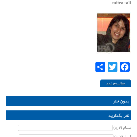
mitra-ali
Share
Twitter
Facebook
مطالب مرتـبط
بدون نظر
نظر بگذارید
نـــام (لازم)
ایمیل(لازم)