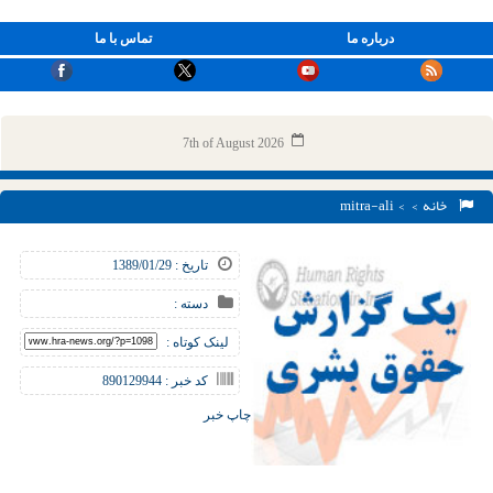
درباره ما
تماس با ما
7th of August 2026
خانه
> > mitra-ali
تاریخ : 1389/01/29
دسته :
لینک کوتاه :
کد خبر : 890129944
چاپ خبر