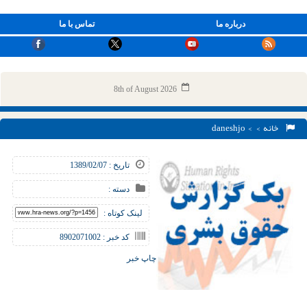
درباره ما
تماس با ما
8th of August 2026
خانه
> > daneshjo
تاریخ : 1389/02/07
دسته :
لینک کوتاه :
کد خبر : 8902071002
چاپ خبر