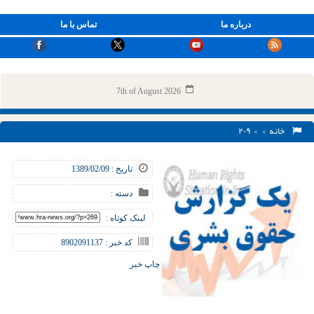
درباره ما
تماس با ما
7th of August 2026
خانه
> > ۲۰۹
تاریخ : 1389/02/09
دسته :
لینک کوتاه :
کد خبر : 8902091137
چاپ خبر