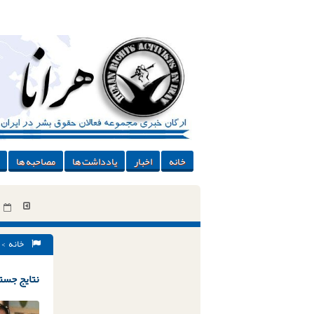
خانه
اخبار
یادداشت ها
مصاحبه ها
خانه
> 
نتایج جستج