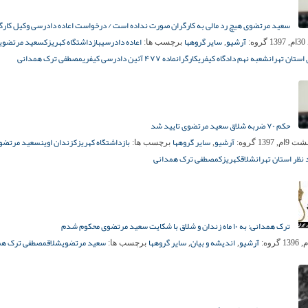
سعید مرتضوی هیچ رد مالی به کارگران صورت نداده است / درخواست اعاده دادرسی وکیل کارگ
آرشیو
سایر گروهها
اعاده دادرسی
بازداشتگاه کهریزک
سعید مرتضوی
13
گروه:
,
برچسب ها:
 استان تهران
شعبه نهم دادگاه کیفری
کارگران
ماده ۴۷۷ آئین دادرسی کیفری
مصطفی ترک همدانی
حکم ۷۰ ضربه شلاق سعید مرتضوی تایید شد
آرشیو
سایر گروهها
بازداشتگاه کهریزک
زندان اوین
سعید مرتضو
9ام, 1397
گروه:
,
برچسب ها:
 نظر استان تهران
شلاق
کهریزک
مصطفی ترک همدانی
ترک همدانی: به ۱۰ ماه زندان و شلاق با شکایت سعید مرتضوی محکوم شدم
آرشیو
اندیشه و بیان
سایر گروهها
سعید مرتضوی
شلاق
مصطفی ترک هم
گروه:
,
,
برچسب ها: