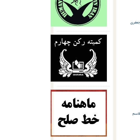
جعفری
قاسم