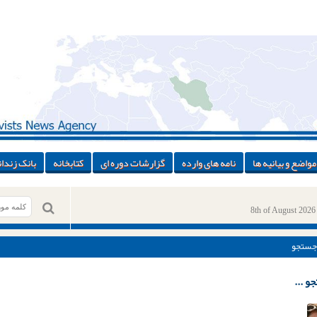
مواضع و بیانیه ها
نامه های وارده
گزارشات دوره ای
کتابخانه
بانک زندان
8th of August 2026
جستجو
و ...