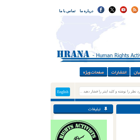
درباره ما
تماس با ما
یان
انتشارات
صفحات ویژه
English
تبلیغات