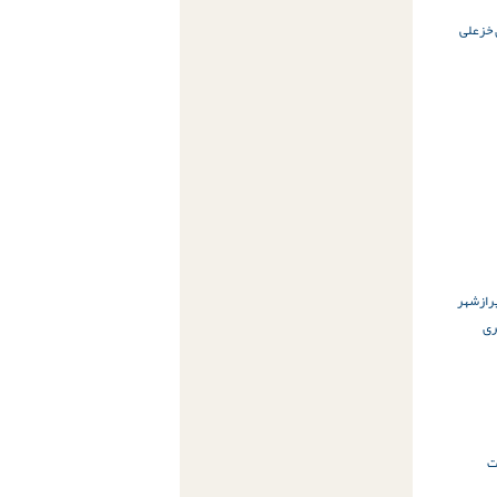
خزعلی
راز
شهر
ری
زات