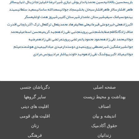
باریس
حسین بالاخانی
حسین محمدیان
داریوش نیازی شیران
رضا خلیلی
زنجان
زینال تنهایی
سالار
طاهر افشار
سالار طاهرافشار
سبحان بخشی
سجاد جولانی
سعدالله ساسانی
سعید سلطانی
سهند
بهنمون
سیامک سیفی
شهرستان علمدار
شهرستان کلیبر
شهروز همت اوغلی
عسگر
اکبرزاده
علی خیرجو
علی قهرمانی
علی معالی
فرهاد محمدی
فعال ترک
فعال ترک (آذربایجانی)
قدرت
مناف زادگان
کاظم صفابخش
مجتبی پروین
مجتبی نقی زاده
مجید کریمی
محسن اسماعیلی
محمد
جولانی
محمد نقی زاده
محمود محمودیان
مرتضی پروین
مرتضی نقی زاده
مرضیه
جوانشیر
مشگین شهر
مصطفی پروین
مهدی دوستدار
مهدی عبادالهی
مهدی هوشمند
میثم
جولانی
میلاد اکبری
هوشنگ نقی زاده
وحید خاوندی
یاشار مرادی
یونس مرادی
صفحه اصلی
دگرباشان جنسی
بهداشت و محیط زیست
سایر گروهها
اصناف
اقلیت های دینی
اندیشه و بیان
اقلیت های قومی
حقوق آکادمیک
زنان
زندانیان
فرهنگی