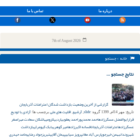
درباره ما
تماس با ما
7th of August 2026
خانه
> جستجو
نتایج جستجو ...
گزارشی از آخرین وضعیت بازداشت شدگان اعتراضات آذربایجان
slide
آرشیو
اقلیت های ملی
آزادی با تودیع
تاریخ:
مهر 14ام, 1399
گروه:
,
,
برچسب ها:
قرار
ابوالفضل عسگرزاده
احمد محمدپور
احمد یعقوبی
اردبیل
ارومیه
اشکان سعادت مهر
اصغر
عسگرزاده
اعتراضات آذربایجان
افسانه اکبرزاده
امیر گوهری
بابک کیومرثی
بازداشت
شهروندان
بهمن خیرجو
پارس آباد مغان
پرویز سیابی
پیمان آقایی
تبریز
جواد رضایی
حامد حیدری