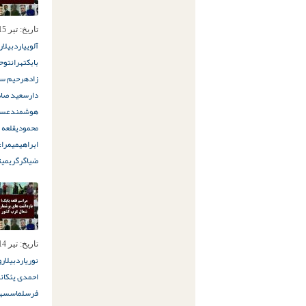
تاریخ:
تیر 15ام, 1397
آلویی
اردبیل
ا
بابک
تهران
توحی
زاده
رحیم سا
دار
سعید صاد
هوشمند
عسگ
محمودی
قلعه ب
ابراهیمی
مراغ
ضیاگرگری
میث
تاریخ:
تیر 14ام, 1397
نوری
اردبیل
ار
احمدی یئکانل
فر
سلماس
سهن