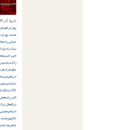
تاریخ:
آذر 8ام, 1397
پور
ابراهیم ر
محمد پور
ارد
عباس زاده
ا
نیک زاد
بازد
امیر امینی
جعف
راشدی
حسین س
عظیم زاده
رح
ابراهیمی
رضا 
ساسانی
سعید 
101 دادگاه شهرستان کلیبر
اکبر زاده
علی 
ترک
فعال ترک 
اسلامی
مجتبی 
خاکپور
محمد 
غلامرضا امانی