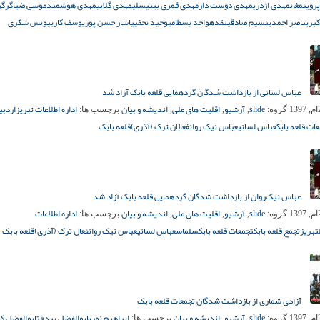
روین
مغان
مهدی اژدری
مهدی دوست دار
مهدی قمری بینیسلی
مهدی گلابی
مهدی هوشمند
موسی ضیاگرگر
کبری
ناصر احمدی
نسیم صادقی
نقده
واحد بسطامی
وحید نجفی
یاشار حسن پور
یوسف کاری
یونس شکری
عباس لسانی از بازداشت شدگان گردهمایی قلعه بابک آزاد شد
slide
آرشیو
اقلیت های ملی
اندیشه و بیان
اداره اطلاعات تبریز
اردبی
گروه:
,
,
,
برچسب ها:
ات قلعه بابک
عباس لسانی
عباس نیک روان
فعالان ترک (آذری)
قلعه بابک
عباس نیک‌روان از بازداشت شدگان گردهمایی قلعه بابک آزاد شد
slide
آرشیو
اقلیت های ملی
اندیشه و بیان
اداره اطلاعات
گروه:
,
,
,
برچسب ها:
تبریز
تجمع قلعه بابک
تجمعات قلعه بابک
سلماس
عباس لسانی
عباس نیک روان
فعال ترک (آذری)
قلعه بابک
آزادی شماری از بازداشت شدگان تجمعات قلعه بابک
slide
آرشیو
اندیشه و بیان
ابراهیم نوری
ابوالفضل بیدخت
ابوالفضل کر
گروه:
,
,
برچسب ها: