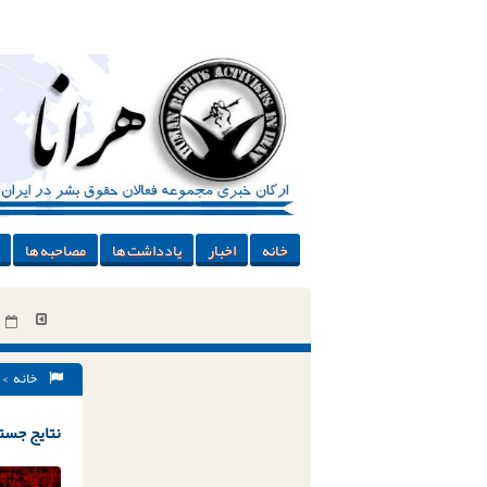
خانه
اخبار
یادداشت ها
مصاحبه ها
خانه
> 
نتایج جستج