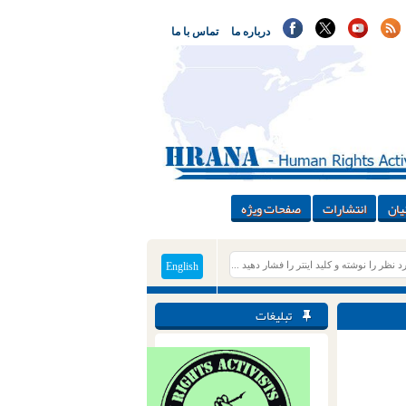
درباره ما
تماس با ما
یان
انتشارات
صفحات ویژه
English
تبلیغات