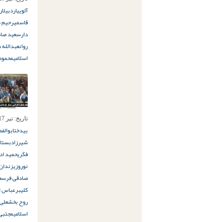
آلویی
اردبیل
ا
قاسمی
رحیم س
دار
سعید صاد
روان
عبدالله
اسلامی
محمود
تاریخ:
تیر 17ام, 1397
بیدخت
ابوالف
شیرزاد
بستان
فکری
حمید اد
نوروزی
زندان 
صادقی فر
سعی
کلیبر
عباس ا
روح بخش
علی 
اسلامی
مجتبی 