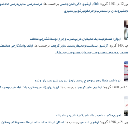
slide
آرشیو
دگرباشان جنسی
ترنس
ترنس ستیزی
ترنس ها
خشو
, 1401
گروه:
,
,
برچسب ها:
ج
شهروندان ترنس
ضرب و جرح
کوئیر
کوییرستیزی
ایوان؛ مصدومیت یک محیط‌بان در پی ضرب و جرح توسط شکارچی متخلف
آرشیو
بهداشت و محیط زیست
سایر گروهها
ایلام
ایوان
شکارچی متخلف
ضر
گروه:
,
,
برچسب ها:
حیطبان
مصدومیت
مصدومیت محیط بان
مصدومیت محیطبان
بازداشت عاملان ضرب و جرح پرسنل اورژانس در شهرستان ارزوئیه
آرشیو
سایر گروهها
ارزوئیه
اورژانس
روستای دولت آباد
ضرب و جرح
ک
14
گروه:
,
برچسب ها:
اجرای حکم اعدام در ملاءعام یک زندانی در عنبرآباد
آرشیو
اعدام
استان کرمان
اعدام
اعدام در ملاعام
سرقت
شهرستان
, 1396
گروه:
,
برچسب ها: