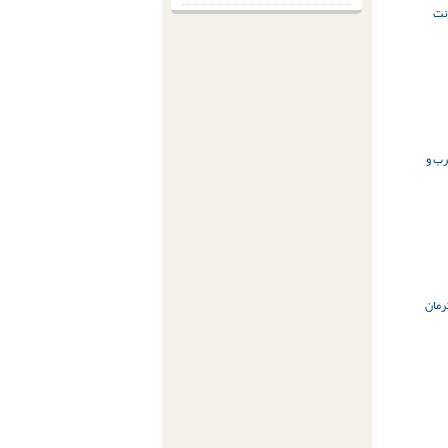
نت
ب و
رمان