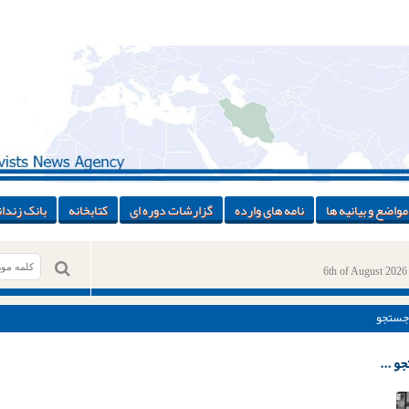
مواضع و بیانیه ها
نامه های وارده
گزارشات دوره ای
کتابخانه
بانک زندان
6th of August 2026
جستجو
و ...