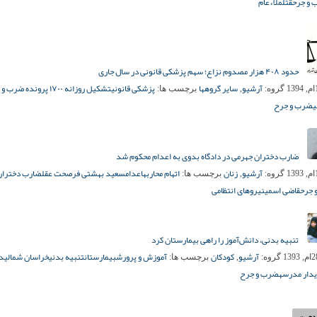
 و جرح
قتل
ملاءعام
حدود ۴۰۸ هزار مصدوم نزاع؛ سهم پزشکی قانونی در سال جاری
آرشیو
سایر گروهها
پزشکی قانونی
تشکیل روزانه ۱۷۰۰ پرونده ض
گروه:
,
برچسب ها:
ی
ضرب و جرح
ضارب دختران جهرمی در دادگاه بدوی به اعدام محکوم شد
آرشیو
زنان
اتهام محاربه
اعدام
سعید بهشتی فر
صحت عقل
ضارب دختران
گروه:
,
برچسب ها:
 جرح
قاضی اسمی
نیروهای انتظامی
تنبیه بدنی، دانش‌آموز را راهی بیمارستان کرد
آرشیو
کودکان
آموزش و پرورش
بیمارستان
تنبیه بدنی
خراسان شمالی
دا
گروه:
,
برچسب ها:
دار مدرسه
ضرب و جرح