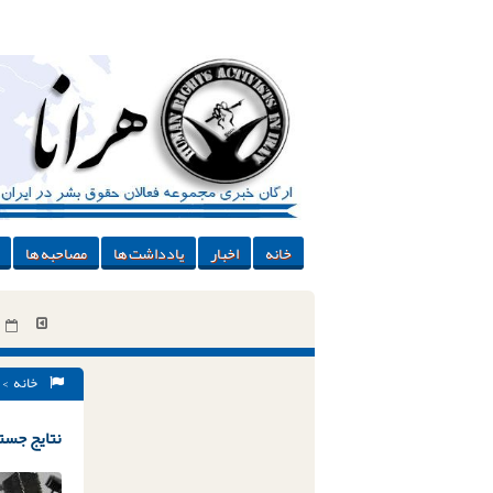
خانه
اخبار
یادداشت ها
مصاحبه ها
خانه
> 
نتایج جستج