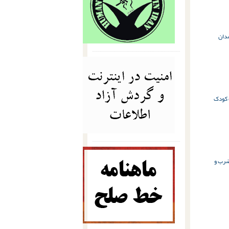
دان
کودک
رب و