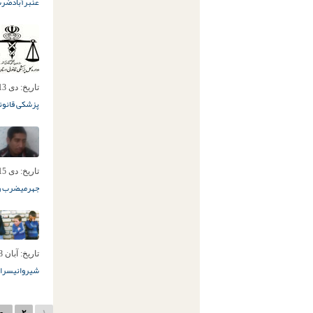
عنبرآباد
ضرب
تاریخ:
دی 13ام, 1394
پزشکی قانون
تاریخ:
دی 15ام, 1393
جهرمی
ضرب و
تاریخ:
آبان 28ام, 1393
شیروانی
سرای