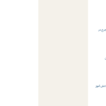
رب و جرح در
نش آموز