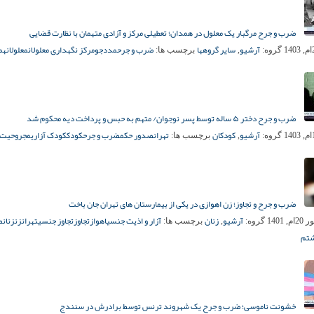
ضرب‌ و جرح مرگبار یک معلول در همدان؛ تعطیلی مرکز و آزادی متهمان با نظارت قضایی
آرشیو
سایر گروهها
ضرب و جرح
مددجو
مرکز نگهداری معلولان
معلولان
هم
گروه:
,
برچسب ها:
ضرب و جرح دختر ۵ ساله توسط پسر نوجوان/ متهم به حبس و پرداخت دیه محکوم شد
آرشیو
کودکان
تهران
صدور حکم
ضرب و جرح
کودک
کودک آزاری
مجروحیت 
گروه:
,
برچسب ها:
ضرب و جرح و تجاوز؛ زن اهوازی در یکی از بیمارستان های تهران جان باخت
آرشیو
زنان
آزار و اذیت جنسی
اهواز
تجاوز
تجاوز جنسی
تهران
زن
زنان
ض
, 1401
گروه:
,
برچسب ها:
شتم
خشونت ناموسی؛ ضرب و جرح یک شهروند ترنس توسط برادرش در سنندج