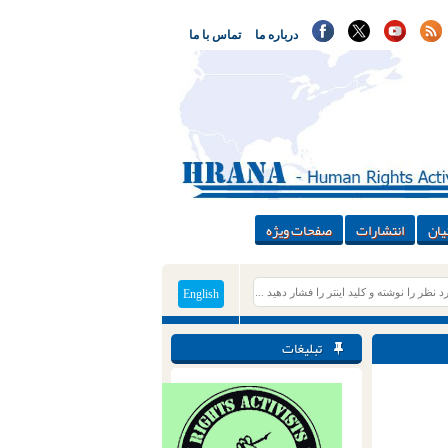
درباره ما
تماس با ما
یان
انتشارات
صفحات ویژه
English
تبلیغات