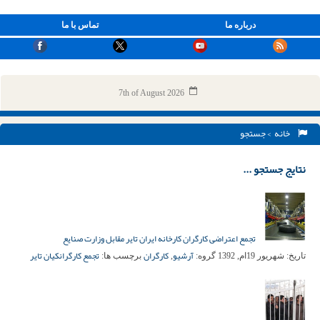
درباره ما
تماس با ما
7th of August 2026
خانه
> جستجو
نتایج جستجو ...
تجمع اعتراضی کارگران کارخانه ایران تایر مقابل وزارت صنایع
آرشیو
کارگران
تجمع کارگران
کیان تایر
تاریخ:
شهریور 19ام, 1392
گروه:
,
برچسب ها: