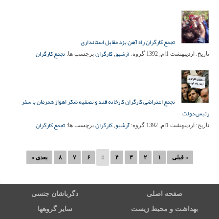
تجمع کارگران راه آهن یزد مقابل استانداری
آرشیو
کارگران
تجمع کارگران
تاریخ:
اردیبهشت 1ام, 1392
گروه:
,
برچسب ها:
تجمع اعتراضی کارگران کارخانه قند و تصفیه شکر اهواز همزمان با سفر
رئیس دولت
آرشیو
کارگران
تجمع کارگران
تاریخ:
اردیبهشت 1ام, 1392
گروه:
,
برچسب ها:
« قبلی
۱
۲
۳
۴
۵
۶
۷
۸
بعدی »
صفحه اصلی
دگرباشان جنسی
بهداشت و محیط زیست
سایر گروهها